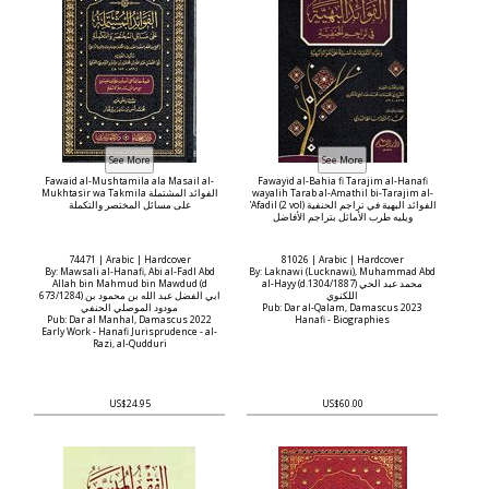
Fawaid al-Mushtamila ala Masail al-
Fawayid al-Bahia fi Tarajim al-Hanafi
Mukhtasir wa Takmila الفوائد المشتملة
wayalih Tarab al-Amathil bi-Tarajim al-
'Afadil (2 vol) الفوائد البهية في تراجم الحنفية
على مسائل المختصر والتكملة
ويليه طرب الأماثل بتراجم الأفاضل
74471 | Arabic | Hardcover
81026 | Arabic | Hardcover
By: Mawsali al-Hanafi, Abi al-Fadl Abd
By: Laknawi (Lucknawi), Muhammad Abd
Allah bin Mahmud bin Mawdud (d
al-Hayy (d.1304/1887) محمد عبد الحي
اللكنوي
673/1284) ابي الفضل عبد الله بن محمود بن
مودود الموصلي الحنفي
Pub: Dar al-Qalam, Damascus 2023
Pub: Dar al Manhal, Damascus 2022
Hanafi - Biographies
Early Work - Hanafi Jurisprudence - al-
Razi, al-Qudduri
US$24.95
US$60.00