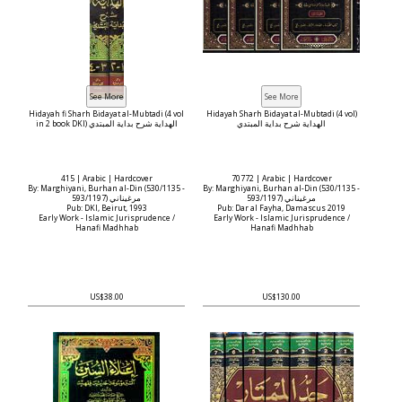
Hidayah fi Sharh Bidayat al-Mubtadi (4 vol
Hidayah Sharh Bidayat al-Mubtadi (4 vol)
الهداية شرح بداية المبتدي
in 2 book DKI) الهداية شرح بداية المبتدي
415 | Arabic | Hardcover
70772 | Arabic | Hardcover
By: Marghiyani, Burhan al-Din (530/1135 -
By: Marghiyani, Burhan al-Din (530/1135 -
593/1197) مرغيناني
593/1197) مرغيناني
Pub: DKI, Beirut, 1993
Pub: Dar al Fayha, Damascus 2019
Early Work - Islamic Jurisprudence /
Early Work - Islamic Jurisprudence /
Hanafi Madhhab
Hanafi Madhhab
US$38.00
US$130.00