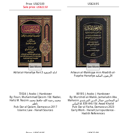
Price: US$25.00
US$24.95
Sale price:
US$22.50
Adilat al-Hanafiya Part 3 ادلة الحنفية
Arbaun al-Makkiyya min Ahadith al-
Fuqaha Hanafiya الأربعون المكية
73534 | Arabic | Hardcover
80185 | Arabic | Hardcover
By: Fouri, Muhammad Qasim / Ed. Nadwi,
By: Murshidi al-Makki, Jamaludin Abu
Mahasin أبو المحاسن جمال الدين المرشدي
Hafiz M. Nazim محمد رحمة الله حافظ محمد
المكي (d. 839 AH) / Ed. Awad Khalid
ناظم
Pub: Dar al Qalam, Damascus 2017
Pub: Dar al Faiha, Damascus 2023
Islamic Law - Hanafi Sources
Early Work - Hanafi Jurispurdence -
Hadith References