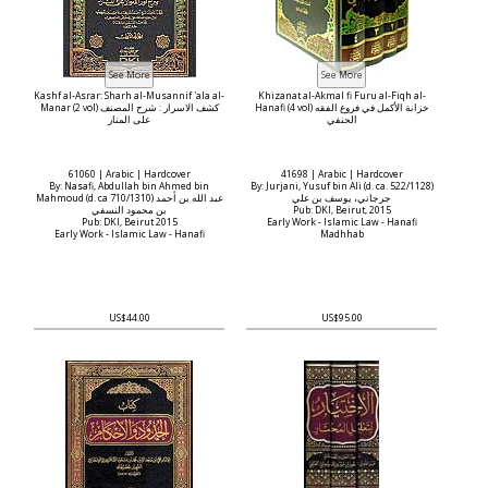
Kashf al-Asrar: Sharh al-Musannif 'ala al-
Khizanat al-Akmal fi Furu al-Fiqh al-
Hanafi (4 vol) خزانة الأكمل في فروع الفقه
Manar (2 vol) كشف الاسرار : شرح المصنف
الحنفي
على المنار
61060 | Arabic | Hardcover
41698 | Arabic | Hardcover
By: Nasafi, Abdullah bin Ahmed bin
By: Jurjani, Yusuf bin Ali (d. ca. 522/1128)
جرجاني، يوسف بن علي
Mahmoud (d. ca 710/1310) عبد الله بن أحمد
بن محمود النسفي
Pub: DKI, Beirut, 2015
Pub: DKI, Beirut 2015
Early Work - Islamic Law - Hanafi
Early Work - Islamic Law - Hanafi
Madhhab
US$44.00
US$95.00