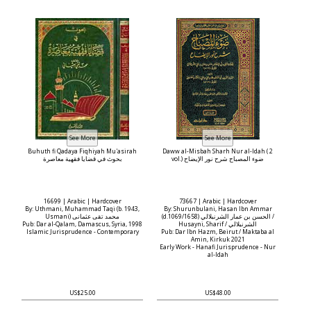
Buhuth fi Qadaya Fiqhiyah Mu'asirah
Daww al-Misbah Sharh Nur al-Idah ( 2
vol.) ضوء المصباح شرح نور الإيضاح
بحوث في قضايا فقهية معاصرة
16699 | Arabic | Hardcover
73667 | Arabic | Hardcover
By: Uthmani, Muhammad Taqi (b. 1943,
By: Shurunbulani, Hasan Ibn Ammar
(d.1069/1658) الحسن بن عمار الشرنبلالي /
Usmani) محمد تقی عثمانی
Pub: Dar al-Qalam, Damascus, Syria, 1998
Husayni, Sharif / الشرنبلالي
Islamic Jurisprudence - Contemporary
Pub: Dar Ibn Hazm, Beirut / Maktaba al
Amin, Kirkuk 2021
Early Work - Hanafi Jurisprudence - Nur
al-Idah
US$25.00
US$48.00