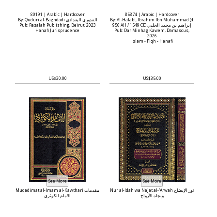
80191 | Arabic | Hardcover
85874 | Arabic | Hardcover
By: Quduri al-Baghdadi القدوري البغدادي
By: Al-Halabi, Ibrahim Ibn Muhammad (d.
Pub: Resalah Publishing, Beirut, 2023
956 AH / 1549 CE) إبراهيم بن محمد الحلبي
Hanafi Jurisprudence
Pub: Dar Minhag Kawem, Damascus,
2026
Islam - Fiqh - Hanafi
US$30.00
US$35.00
Nur al-Idah wa Najat al-'Arwah نور الإيضاح
Muqadimat al-Imam al-Kawthari مقدمات
ونجاة الأرواح
الامام الكوثري