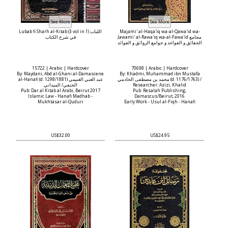
Lubab fi Sharh al-Kitab (3 vol in 1) اللباب
Majami' al-Haqa'iq wa-al-Qawa'id wa-
Jawami' al-Rawa'iq wa-al-Fawa'id مجامع
في شرح الكتاب
الحقائق و القواعد و جوامع الروائق و الفوائد
15722 | Arabic | Hardcover
70698 | Arabic | Hardcover
By: Maydani, Abd al-Ghani al-Damascene
By: Khadmi, Muhammad ibn Mustafa
محمد بن مصطفى الخادمي (d. 1176/1763) /
al-Hanafi (d. 1298/1881) عبد الغني الغنيمي
الحنفي/ الميداني
Researcher: Azizi, Khalid
Pub: Dar al Kitab al Arabi, Beirut 2017
Pub: Resalah Publishing,
Islamic Law - Hanafi Madhab -
Damascus/Beirut, 2016
Mukhtasar al-Quduri
Early Work - Usul al-Fiqh - Hanafi
US$32.00
US$24.95