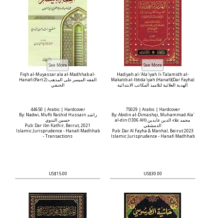
Fiqh al-Muyassar ala al-Madhhab al-
Hadiyah al-'Ala'iyah li-Talamidh al-
Hanafi (Part 2) الفقه الميسر على المذهب
Makatib al-Ibtida'iyah (Hanafi)(Dar Fayha)
الهدية العلائية لتلاميذ المكاتب الابتدائية
الحنفي
44650 | Arabic | Hardcover
75029 | Arabic | Hardcover
By: Nadwi, Mufti Rashid Hussain راشد
By: Abidin al-Dimashqi, Muhammad Ala'
al-din (1306 AH) محمد علاء الدين عابدين
حسين الندوي
Pub: Dar ibn Kathir, Beirut, 2021
الدمشقي
Islamic Jurisprudence - Hanafi Madhhab
Pub: Dar Al Fayha & Manhal, Beirut 2023
- Transactions
Islamic Jurisprudence - Hanafi Madhhab
US$15.00
US$30.00