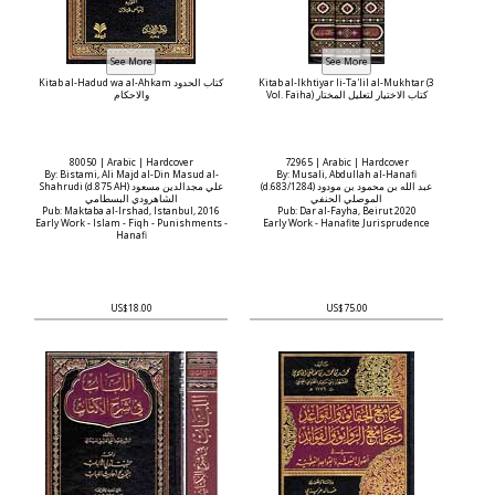
Kitab al-Hadud wa al-Ahkam كتاب الحدود
Kitab al-Ikhtiyar li-Ta'lil al-Mukhtar (3
Vol. Faiha) كتاب الاختيار لتعليل المختار
والاحكام
80050 | Arabic | Hardcover
72965 | Arabic | Hardcover
By: Bistami, Ali Majd al-Din Masud al-
By: Musali, Abdullah al-Hanafi
(d.683/1284) عبد الله بن محمود بن مودود
Shahrudi (d.875 AH) علي مجدالدين مسعود
الموصلي الحنفي
الشاهرودي البسطامي
Pub: Maktaba al-Irshad, Istanbul, 2016
Pub: Dar al-Fayha, Beirut 2020
Early Work - Islam - Fiqh - Punishments -
Early Work - Hanafite Jurisprudence
Hanafi
US$18.00
US$75.00