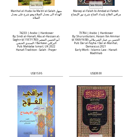
Manhal al-Huda ila Ma'dil al-Salah منهل
Maraqi al-Falah bi-Amdad al-Fattah
مراقي الفلاح بإمداد الفتاح شرح نور الإيضاح
الهداة الى معدل الصلاة وهو شرح على معدل
الصلاة
74233 | Arabic | Hardcover
73784 | Arabic | Hardcover
By: Sindi al-Hanafi, Abu al-Hassan al-
By: Shurunbulani, Hasan Ibn Ammar
(d.1069/1658) الحسن بن عمار الشرنبلالي
Saghir (d.1187/1783) أبو الحسن الصغير
السندي الحنفي / Barkawi البركلي
Pub: Dar al-Fayha / Dar al-Manhal,
Pub: Maktaba Ismail, UK 2022
Damascus 2021
Hanafi Tradition - Salah - Prayer
Early Work - Islamic Law - Hanafi
Madhhab
US$15.95
US$38.00