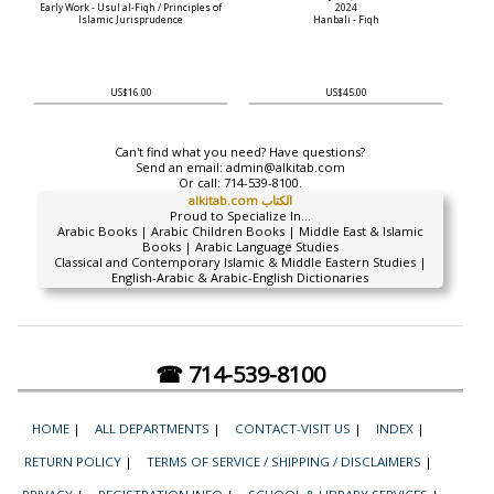
Early Work - Usul al-Fiqh / Principles of
2024
Islamic Jurisprudence
Hanbali - Fiqh
US$16.00
US$45.00
Can't find what you need? Have questions?
Send an email:
admin@alkitab.com
Or call:
714-539-8100.
alkitab.com الكتاب
Proud to Specialize In...
Arabic Books | Arabic Children Books | Middle East & Islamic
Books | Arabic Language Studies
Classical and Contemporary Islamic & Middle Eastern Studies |
English-Arabic & Arabic-English Dictionaries
☎ 714-539-8100
HOME
|
ALL DEPARTMENTS
|
CONTACT-VISIT US
|
INDEX
|
RETURN POLICY
|
TERMS OF SERVICE / SHIPPING / DISCLAIMERS
|