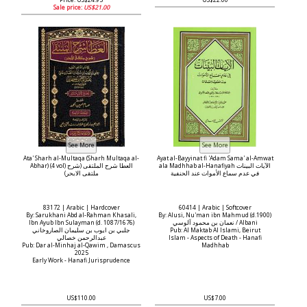
Price: US$24.95
US$22.00
Sale price:
US$21.00
Ata' Sharh al-Multaqa (Sharh Multaqa al-
Ayat al-Bayyinat fi 'Adam Sama' al-Amwat
ala Madhhab al-Hanafiyah الآيات البينات
Abhar) (4 vol) العطا شرح الملتقى (شرح
في عدم سماع الأموات عند الحنفية
ملتقى الابحر)
83172 | Arabic | Hardcover
60414 | Arabic | Softcover
By: Sarukhani Abd al-Rahman Khasali,
By: Alusi, Nu'man ibn Mahmud (d.1900)
Ibn Ayub Ibn Sulayman (d. 1087/1676)
نعمان بن محمود آلوسي / Albani
جلبي بن ايوب بن سليمان الصاروخاني
Pub: Al Maktab Al Islami, Beirut
عبدالرحمن خصالي
Islam - Aspects of Death - Hanafi
Pub: Dar al-Minhaj al-Qawim , Damascus
Madhhab
2025
Early Work - Hanafi Jurisprudence
US$110.00
US$7.00