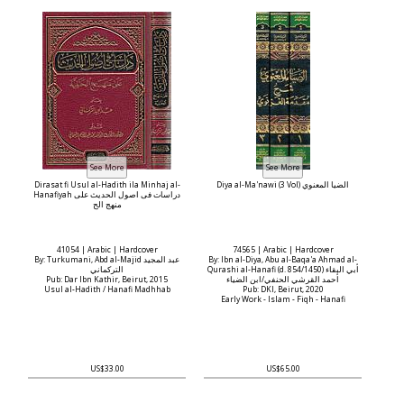
Dirasat fi Usul al-Hadith ila Minhaj al-
Diya al-Ma'nawi (3 Vol) الضيا المعنوي
Hanafiyah دراسات فى اصول الحديث على
منهج الح
41054 | Arabic | Hardcover
74565 | Arabic | Hardcover
By: Turkumani, Abd al-Majid عبد المجيد
By: Ibn al-Diya, Abu al-Baqa'a Ahmad al-
Qurashi al-Hanafi (d. 854/1450) أبي البقاء
التركماني
Pub: Dar Ibn Kathir, Beirut, 2015
أحمد القرشي الحنفي/ابن الضياء
Usul al-Hadith / Hanafi Madhhab
Pub: DKI, Beirut, 2020
Early Work - Islam - Fiqh - Hanafi
US$33.00
US$65.00