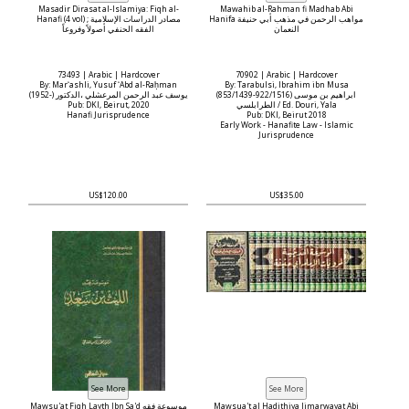
Masadir Dirasat al-Islamiya: Fiqh al-
Mawahib al-Rahman fi Madhab Abi
Hanifa مواهب الرحمن في مذهب أبي حنيفة
Hanafi (4 vol) مصادر الدراسات الإسلامية ;
النعمان
الفقه الحنفي أصولاً وفروعاً
73493 | Arabic | Hardcover
70902 | Arabic | Hardcover
By: Marʻashli, Yusuf ʻAbd al-Raḥman
By: Tarabulsi, Ibrahim ibn Musa
(853/1439-922/1516) ابراهيم بن موسى
(1952-) يوسف عبد الرحمن المرعشلي ،الدكتور
Pub: DKI, Beirut, 2020
الطرابلسي / Ed. Douri, Yala
Hanafi Jurisprudence
Pub: DKI, Beirut 2018
Early Work - Hanafite Law - Islamic
Jurisprudence
US$120.00
US$35.00
Mawsu'at Fiqh Layth Ibn Sa'd موسوعة فقه
Mawsua't al Hadithiya limarwayat Abi