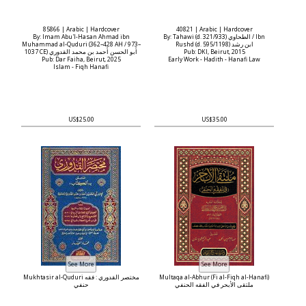
85866 | Arabic | Hardcover
40821 | Arabic | Hardcover
By: Imam Abu'l-Hasan Ahmad ibn
By: Tahawi (d. 321/933) الطحاوي / Ibn
Muhammad al-Quduri (362–428 AH / 973–
Rushd (d. 595/1198) ابن رشد
1037 CE) أبو الحسن أحمد بن محمد القدوري
Pub: DKI, Beirut, 2015
Pub: Dar Faiha, Beirut, 2025
Early Work - Hadith - Hanafi Law
Islam - Fiqh Hanafi
US$25.00
US$35.00
Mukhtasir al-Quduri مختصر القدوري : فقه
Multaqa al-Abhur (Fi al-Fiqh al-Hanafi)
ملتقى الأبحر في الفقه الحنفي
حنفي