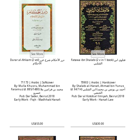
Fatawa ibn Shalabi (2 v in 1 book) فتاوى ابن
Durar al-Ahkam (2 vol) درر الأحكام شرح غرر
الشلبي
الأحكام
71173 | Arabic | Softcover
70903 | Arabic | Hardcover
By: Mulla Khusru, Muhammad bin
By: Shalabi al-Hanafi, Ahmad bin Yunus
(d. 947 H) أحمد بن يونس بن محمد/ابن الشلبي
Faramuz (d. 885/1480) محمد بن فرامرز ملا
الحنفي
خسرو
Pub: Dar Sader, Beirut 2018
Pub: Dar al Kotob al Ilmiyah, Beirut 2018
Early Work - Fiqh - Madhhab Hanafi
Early Work - Hanafi Law
US$55.00
US$30.00