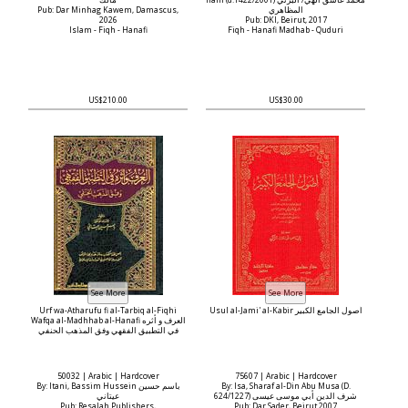
Ilahi (d.1422/2001) محمد عاشق الهي/ البرني
مالك
Pub: Dar Minhag Kawem, Damascus,
المظاهري
2026
Pub: DKI, Beirut, 2017
Islam - Fiqh - Hanafi
Fiqh - Hanafi Madhab - Quduri
US$210.00
US$30.00
Urf wa-Atharufu fi al-Tarbiq al-Fiqhi
Usul al-Jami' al-Kabir أصول الجامع الكبير
Wafqa al-Madhhab al-Hanafi العرف و أثره
في التطبيق الفقهي وفق المذهب الحنفي
50032 | Arabic | Hardcover
75607 | Arabic | Hardcover
By: Itani, Bassim Hussein باسم حسين
By: Isa, Sharaf al-Din Abu Musa (D.
624/1227) شرف الدين أبي موسى عيسى
عيتاني
Pub: Resalah Publishers,
Pub: Dar Sader, Beirut 2007