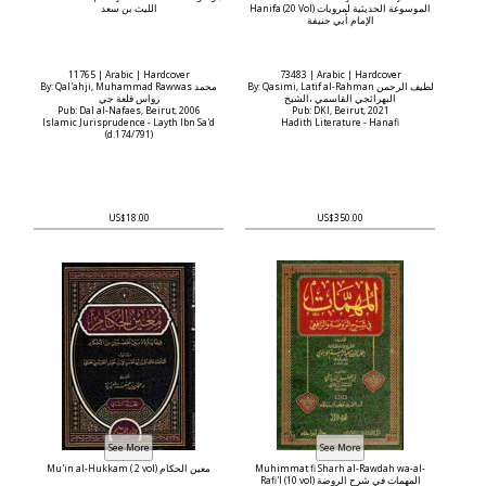
Hanifa (20 Vol) الموسوعة الحديثية لمرويات
الليث بن سعد
الإمام أبي حنيفة
11765 | Arabic | Hardcover
73483 | Arabic | Hardcover
By: Qasimi, Latif al-Rahman لطيف الرحمن
By: Qal'ahji, Muhammad Rawwas محمد
البهرائجي القاسمي ،الشيخ
رواس قلعة جي
Pub: Dal al-Nafaes, Beirut, 2006
Pub: DKI, Beirut, 2021
Islamic Jurisprudence - Layth Ibn Sa'd
Hadith Literature - Hanafi
(d.174/791)
US$18.00
US$350.00
Mu'in al-Hukkam ( 2 vol) معين الحكام
Muhimmat fi Sharh al-Rawdah wa-al-
Rafi'I (10 vol) المهمات في شرح الروضة