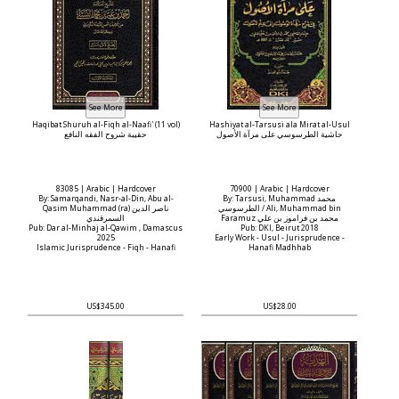
Haqibat Shuruh al-Fiqh al-Naafi' (11 vol)
Hashiyat al-Tarsusi ala Mirat al-Usul
حاشية الطرسوسي على مرآة الأصول
حقيبة شروح الفقه النافع
83085 | Arabic | Hardcover
70900 | Arabic | Hardcover
By: Samarqandi, Nasr-al-Din, Abu al-
By: Tarsusi, Muhammad محمد
الطرسوسي / Ali, Muhammad bin
Qasim Muhammad (ra) ناصر الدين
Faramuz محمد بن فراموز بن علي
السمرقندي
Pub: Dar al-Minhaj al-Qawim , Damascus
Pub: DKI, Beirut 2018
2025
Early Work - Usul - Jurisprudence -
Islamic Jurisprudence - Fiqh - Hanafi
Hanafi Madhhab
US$345.00
US$28.00