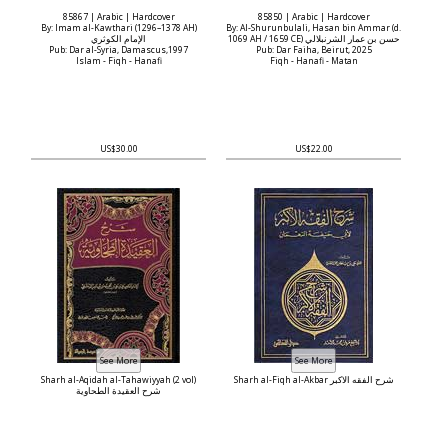
85867 | Arabic | Hardcover
85850 | Arabic | Hardcover
By: Imam al-Kawthari (1296–1378 AH)
By: Al-Shurunbulali, Hasan bin Ammar (d.
1069 AH / 1659 CE) حسن بن عمار الشرنبلالي
الإمام الكوثري
Pub: Dar al-Syria, Damascus,1997
Pub: Dar Faiha, Beirut, 2025
Islam - Fiqh - Hanafi
Fiqh - Hanafi - Matan
US$30.00
US$22.00
Sharh al-Aqidah al-Tahawiyyah (2 vol)
Sharh al-Fiqh al-Akbar شرح الفقه الاكبر
شرح العقيدة الطحاوية