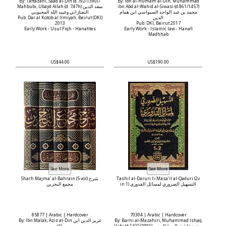
By: Taftazani, Saad al-Din (d.792/1390) /
By: Ibn al-Humam al-Din, Muhammad
Mahbubi, Ubayd Allah (d. 747h) سعد الدين
ibn Abd al-Wahid al-Siwasi (d.861/1457)
محمد بن عبد الواحد السيواسي ابن همام
التفتازاني وعبيد الله المحبوبي
Pub: Dar al Kotob al Ilmiyah, Beirut (DKI)
الدين
2013
Pub: DKI, Beirut 2017
Early Work - Usul Fiqh - Hanafites
Early Work - Islamic law - Hanafi
Madhhab
US$44.00
US$190.00
Sharh Majma' al-Bahrain (5 vol) شرح
Tashil al-Daruri li-Masa'il al-Qaduri (2v
in 1) التسهيل الضروري لمسائل القدوري
مجمع البحرين
85877 | Arabic | Hardcover
70304 | Arabic | Hardcover
By: Ibn Malak, Aziz al-Din عزيز الدين ابن
By: Barni al-Mazahiri, Muhammad Ishaq