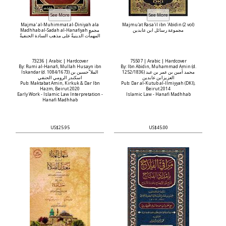
Majma' al-Muhimmat al-Diniyah ala
Majmu'at Rasa'il ibn 'Abidin (2 vol)
مجموعة رسائل ابن عابدين
Madhhab al-Sadah al-Hanafiyah مجمع
المهماّت الدينيةّ على مذهب السادة الحنفيةّ
73236 | Arabic | Hardcover
75507 | Arabic | Hardcover
By: Rumi al-Hanafi, Mullah Husayn ibn
By: Ibn Abidin, Muhammad Amin (d.
1252/1836) محمد أمين بن عمر بن عبد
Iskandar (d. 1084/1673) الملا ّحسين بن
العزيزابن عابدين
اسكندر الرومي الحنفي
Pub: Maktabat Amin, Kirkuk & Dar Ibn
Pub: Dar al-Kutub al-Ilmiyyah (DKI),
Hazm, Beirut 2020
Beirut 2014
Early Work - Islamic Law Interpretation -
Islamic Law - Hanafi Madhhab
Hanafi Madhhab
US$25.95
US$45.00