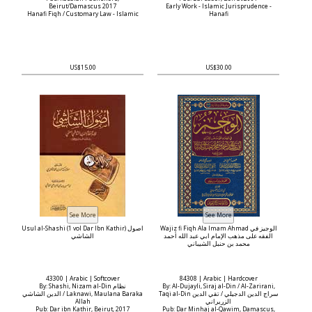
Beirut/Damascus 2017
Early Work - Islamic Jurisprudence -
Hanafi Fiqh / Customary Law - Islamic
Hanafi
US$15.00
US$30.00
Wajiz fi Fiqh Ala Imam Ahmad الوجيز في
Usul al-Shashi (1 vol Dar Ibn Kathir) اصول
الفقه على مذهب الإمام ابي عبد الله أحمد
الشاشي
محمد بن حنبل الشيباني
43300 | Arabic | Softcover
84308 | Arabic | Hardcover
By: Shashi, Nizam al-Din نظام
By: Al-Dujayli, Siraj al-Din / Al-Zarirani,
Taqi al-Din سراج الدين الدجيلي / تقي الدين
الدين الشاشي / Laknawi, Maulana Baraka
Allah
الزريراني
Pub: Dar ibn Kathir, Beirut, 2017
Pub: Dar Minhaj al-Qawim, Damascus,