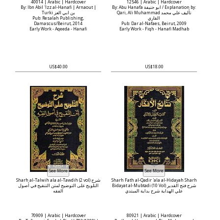
40014 | Arabic | Hardcover
12546 | Arabic | Hardcover
By: Ibn Abil 'Izz al-Hanafi | Arnaout |
By: Abu Hanafa ابو حنيفة / Explanation by:
Qari, Ali Muhammad تأليف علي محمد
Turki بن ابي العز
Pub: Resalah Publishing,
القاري
Damascus/Beirut, 2014
Pub: Dar al-Nafaes, Beirut, 2009
Early Work - Aqeeda - Hanafi
Early Work - Fiqh - Hanafi Madhab
US$40.00
US$18.00
Sharh al-Talwih ala al-Tawdih (2 vol) شرح
Sharh Fath al-Qadir 'ala al-Hidayah Sharh
Bidayat al-Mubtadi (10 Vol) شرح فتح القدير
التلويح على التوضيح لمتن التنقيح في أصول
علي الهداية شرح بداية المبتدي
الفقه
70909 | Arabic | Hardcover
80921 | Arabic | Hardcover