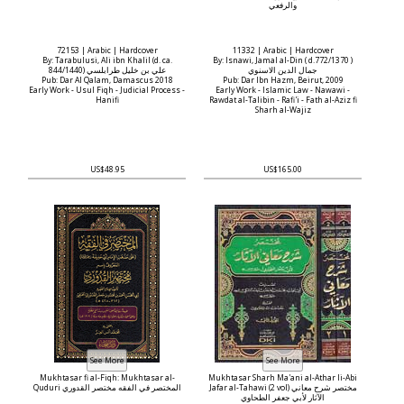
والرفعي
72153 | Arabic | Hardcover
11332 | Arabic | Hardcover
By: Tarabulusi, Ali ibn Khalil (d. ca.
By: Isnawi, Jamal al-Din ( d.772/1370 )
جمال الدين الاسنوي
844/1440) علي بن خليل ‏طرابلسي
Pub: Dar Al Qalam, Damascus 2018
Pub: Dar Ibn Hazm, Beirut, 2009
Early Work - Usul Fiqh - Judicial Process -
Early Work - Islamic Law - Nawawi -
Hanifi
Rawdat al-Talibin - Rafi'i - Fath al-Aziz fi
Sharh al-Wajiz
US$48.95
US$165.00
Mukhtasar fi al-Fiqh: Mukhtasar al-
Mukhtasar Sharh Ma'ani al-Athar li-Abi
Jafar al-Tahawi (2 vol) مختصر شرح معاني
Quduri المختصر في الفقه مختصر القدوري
الآثار لأبي جعفر الطحاوي