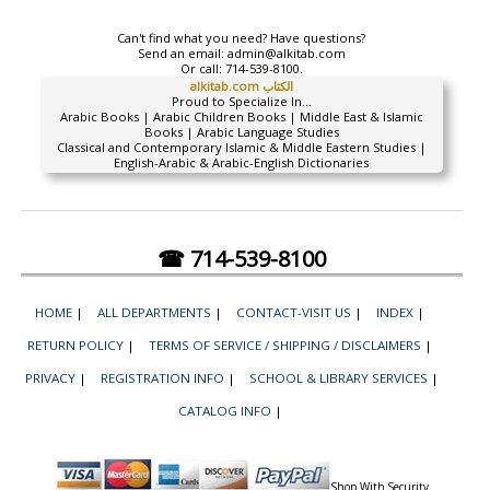
Can't find what you need? Have questions?
Send an email:
admin@alkitab.com
Or call:
714-539-8100.
alkitab.com الكتاب
Proud to Specialize In...
Arabic Books | Arabic Children Books | Middle East & Islamic
Books | Arabic Language Studies
Classical and Contemporary Islamic & Middle Eastern Studies |
English-Arabic & Arabic-English Dictionaries
☎ 714-539-8100
HOME
|
ALL DEPARTMENTS
|
CONTACT-VISIT US
|
INDEX
|
RETURN POLICY
|
TERMS OF SERVICE / SHIPPING / DISCLAIMERS
|
PRIVACY
|
REGISTRATION INFO
|
SCHOOL & LIBRARY SERVICES
|
CATALOG INFO
|
Shop With Security