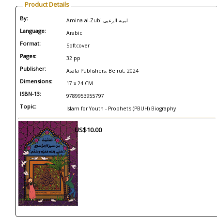
Product Details
By:
Amina al-Zubi امينة الزعبي
Language:
Arabic
Format:
Softcover
Pages:
32 pp
Publisher:
Asala Publishers, Beirut, 2024
Dimensions:
17 x 24 CM
ISBN-13:
9789953955797
Topic:
Islam for Youth - Prophet's (PBUH) Biography
US$10.00