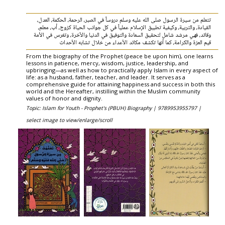
تتعلم من سيرة الرسول صلى الله عليه وسلم دروساً في الصبر، الرحمة، الحكمة، العدل،
القيادة، والتربية، وكيفية تطبيق الإسلام عملياً في كل جوانب الحياة كزوج، أب، معلم،
وقائد، فهي مرشد شامل لتحقيق السعادة والتوفيق في الدنيا والآخرة، وتغرس في الأمة
قيم العزة والكرامة، كما أنها تكشف مكائد الأعداء من خلال تشابه الأحداث
From the biography of the Prophet (peace be upon him), one learns
lessons in patience, mercy, wisdom, justice, leadership, and
upbringing—as well as how to practically apply Islam in every aspect of
life: as a husband, father, teacher, and leader. It serves as a
comprehensive guide for attaining happiness and success in both this
world and the Hereafter, instilling within the Muslim community
values ​​of honor and dignity.
Topic: Islam for Youth - Prophet's (PBUH) Biography |
9789953955797 |
select image to view/enlarge/scroll