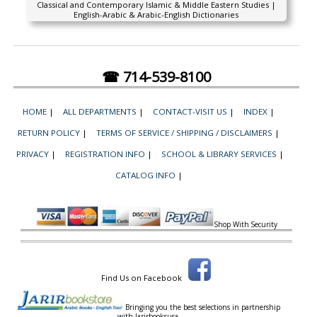
Classical and Contemporary Islamic & Middle Eastern Studies |
English-Arabic & Arabic-English Dictionaries
☎ 714-539-8100
HOME
|
ALL DEPARTMENTS
|
CONTACT-VISIT US
|
INDEX
|
RETURN POLICY
|
TERMS OF SERVICE / SHIPPING / DISCLAIMERS
|
PRIVACY
|
REGISTRATION INFO
|
SCHOOL & LIBRARY SERVICES
|
CATALOG INFO
|
Shop With Security
Find Us on Facebook
Bringing you the best selections in partnership
with
Jarirbooksusa.