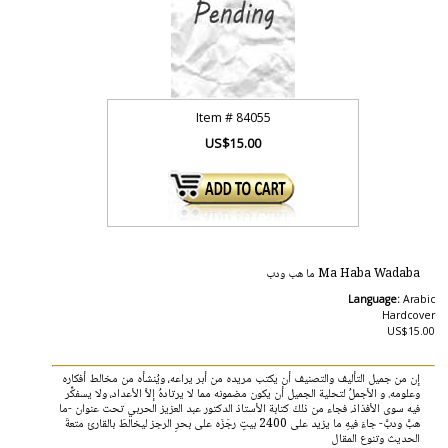
Item #
84055
US$15.00
Ma Haba Wadaba ما هب ودب
Language:
Arabic
Hardcover
US$15.00
إن من جميل التأليف والتصنيف أن يكتب مريده من أبر يراعه، ويُنشأه من مخالط أفكاره
وعلومه. و الأجملُ لتحلية الجميل أن يكون مضمونه مما لا يرتادهُ إلاَّ الأعداد، ولا يسفكِّر
فيه سوى الأفذاذ. فجاء من ذلكَ كتابة الأستاذ الدكتور عبد العزيز الحربي تحت عنوان -ما
هبَّ ودبَّ- جاءَ فيهِ ما يزيد على 2400 بيتٍ رجَزَه على بحرِ الرجز ليخالطَ بالقارئ متعةَ
الحديث وتنوع المقال