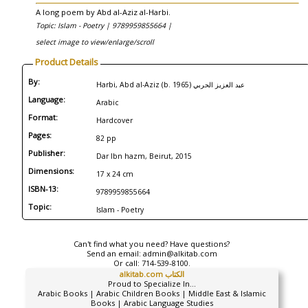
A long poem by Abd al-Aziz al-Harbi.
Topic: Islam - Poetry |
9789959855664 |
select image to view/enlarge/scroll
Product Details
By:
Harbi, Abd al-Aziz (b. 1965) عبد العزيز الحربي
Language:
Arabic
Format:
Hardcover
Pages:
82 pp
Publisher:
Dar Ibn hazm, Beirut, 2015
Dimensions:
17 x 24 cm
ISBN-13:
9789959855664
Topic:
Islam - Poetry
Can't find what you need? Have questions?
Send an email:
admin@alkitab.com
Or call:
714-539-8100.
alkitab.com الكتاب
Proud to Specialize In...
Arabic Books | Arabic Children Books | Middle East & Islamic
Books | Arabic Language Studies