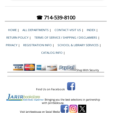
☎ 714-539-8100
HOME
|
ALL DEPARTMENTS
|
CONTACT-VISIT US
|
INDEX
|
RETURN POLICY
|
TERMS OF SERVICE / SHIPPING / DISCLAIMERS
|
PRIVACY
|
REGISTRATION INFO
|
SCHOOL & LIBRARY SERVICES
|
CATALOG INFO
|
Shop With Security
Find Us on Facebook
Bringing you the best selections in partnership
with
Jarirbooksusa.
Visit Jarirbooksusa on Social Media