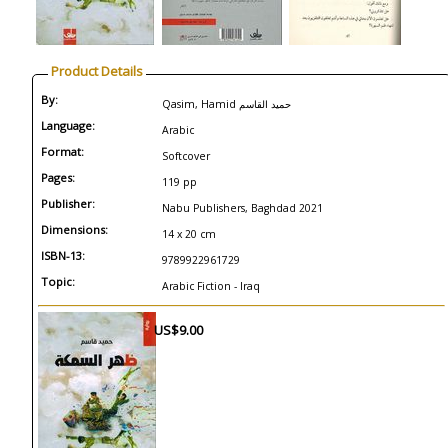
Product Details
By:
Qasim, Hamid حميد القاسم
Language:
Arabic
Format:
Softcover
Pages:
119 pp
Publisher:
Nabu Publishers, Baghdad 2021
Dimensions:
14 x 20 cm
ISBN-13:
9789922961729
Topic:
Arabic Fiction - Iraq
US$9.00