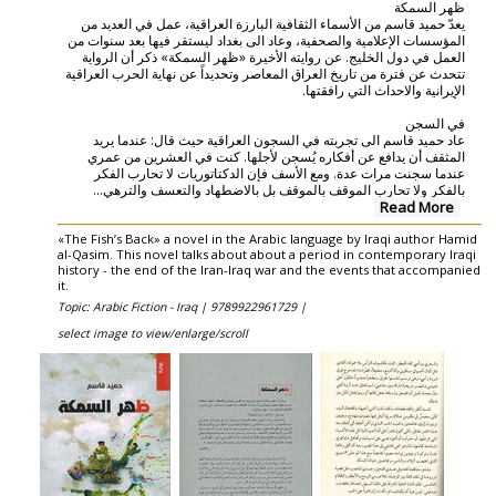
ظهر السمكة
يعدّ حميد قاسم من الأسماء الثقافية البارزة العراقية، عمل في العديد من
المؤسسات الإعلامية والصحفية، وعاد الى بغداد ليستقر فيها بعد سنوات من
العمل في دول الخليج. عن روايته الأخيرة «ظهر السمكة» ذكر أن الرواية
تتحدث عن فترة من تاريخ العراق المعاصر وتحديداً عن نهاية الحرب العراقية
الإيرانية والاحداث التي رافقتها.
في السجن
عاد حميد قاسم الى تجربته في السجون العراقية حيث قال: عندما يريد
المثقف أن يدافع عن أفكاره يُسجن لأجلها. كنت في العشرين من عمري
عندما سجنت مرات عدة. ومع الأسف فإن الدكتاتوريات لا تحارب الفكر
...
بالفكر ولا تحارب الموقف بالموقف بل بالاضطهاد والتعسف والترهي
Read More
«The Fish’s Back» a novel in the Arabic language by Iraqi author Hamid
al-Qasim. This novel talks about about a period in contemporary Iraqi
history - the end of the Iran-Iraq war and the events that accompanied
it.
Topic: Arabic Fiction - Iraq |
9789922961729 |
select image to view/enlarge/scroll