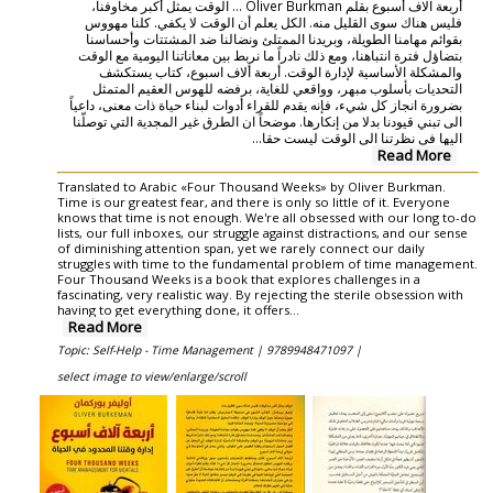
أربعة آلاف أسبوع بقلم Oliver Burkman ... الوقت يمثل أكبر مخاوفنا،
فليس هناك سوى القليل منه. الكل يعلم أن الوقت لا يكفي. كلنا مهووس
بقوائم مهامنا الطويلة، وبريدنا الممتلئ ونضالنا ضد المشتتات وأحساسنا
بتضاؤل فترة انتباهنا، ومع ذلك نادراً ما نربط بين معاناتنا اليومية مع الوقت
والمشكلة الأساسية لإدارة الوقت. أربعة ألاف اسبوع، كتاب يستكشف
التحديات بأسلوب مبهر، وواقعي للغاية، برفضه للهوس العقيم المتمثل
بضرورة انجاز كل شيء، فإنه يقدم للقراء أدوات لبناء حياة ذات معنى، داعياً
الى تبني قيودنا بدلا من إنكارها. موضحاً ان الطرق غير المجدية التي توصلّنا
اليها في نظرتنا الى الوقت ليست حقا...
Read More
Translated to Arabic «Four Thousand Weeks» by Oliver Burkman.
Time is our greatest fear, and there is only so little of it. Everyone
knows that time is not enough. We're all obsessed with our long to-do
lists, our full inboxes, our struggle against distractions, and our sense
of diminishing attention span, yet we rarely connect our daily
struggles with time to the fundamental problem of time management.
Four Thousand Weeks is a book that explores challenges in a
fascinating, very realistic way. By rejecting the sterile obsession with
having to get everything done, it offers...
Read More
Topic: Self-Help - Time Management |
9789948471097 |
select image to view/enlarge/scroll