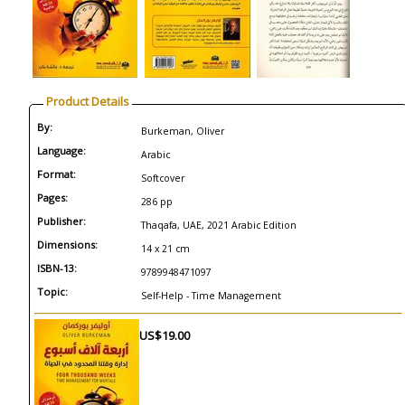
Product Details
By:
Burkeman, Oliver
Language:
Arabic
Format:
Softcover
Pages:
286 pp
Publisher:
Thaqafa, UAE, 2021 Arabic Edition
Dimensions:
14 x 21 cm
ISBN-13:
9789948471097
Topic:
Self-Help - Time Management
US$19.00