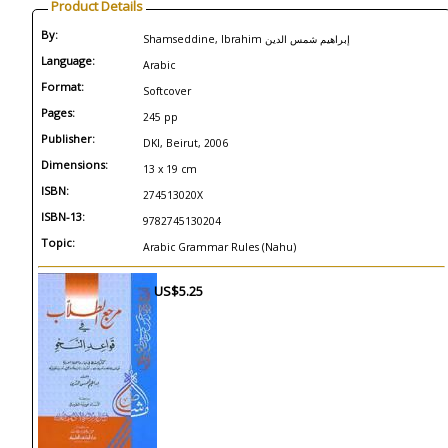
Product Details
By:
Shamseddine, Ibrahim إبراهيم شمس الدين
Language:
Arabic
Format:
Softcover
Pages:
245 pp
Publisher:
DKI, Beirut, 2006
Dimensions:
13 x 19 cm
ISBN:
274513020X
ISBN-13:
9782745130204
Topic:
Arabic Grammar Rules (Nahu)
US$5.25