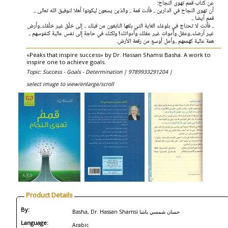
عن كتاب قمم تهوى النجاح:
أن تهوى النجاح في الدارين .. فأنت قمة .. والذين يسعون ليكونوا أهلا لتوفيق الله تعالى ..
قمم أيضا ..
.. فأنت لا تحتاج في بلوغك الغاية التي بلغها النابغون من قبلك .. إلى خلْق غير خلْقك..وأرض
غير أرضك..وعقل وأدوات غير عقلك وأدواتك! ولكنك في حاجة إلى نفس عالية كنفوسهم ..
همة عالية كهممهم ..وأمل أوسع من رقعة الأرض.
«Peaks that inspire success» by Dr. Hassan Shamsi Basha. A work to
inspire one to achieve goals.
Topic: Success - Goals - Determination |
9789933291204 |
select image to view/enlarge/scroll
Product Details
By:
Basha, Dr. Hassan Shamsi حسان شمسي باشا
Language:
Arabic