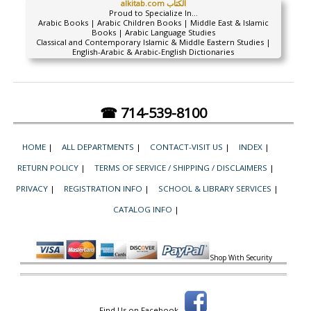
alkitab.com الكتاب
Proud to Specialize In...
Arabic Books | Arabic Children Books | Middle East & Islamic
Books | Arabic Language Studies
Classical and Contemporary Islamic & Middle Eastern Studies |
English-Arabic & Arabic-English Dictionaries
☎ 714-539-8100
HOME
|
ALL DEPARTMENTS
|
CONTACT-VISIT US
|
INDEX
|
RETURN POLICY
|
TERMS OF SERVICE / SHIPPING / DISCLAIMERS
|
PRIVACY
|
REGISTRATION INFO
|
SCHOOL & LIBRARY SERVICES
|
CATALOG INFO
|
Shop With Security
Find Us on Facebook