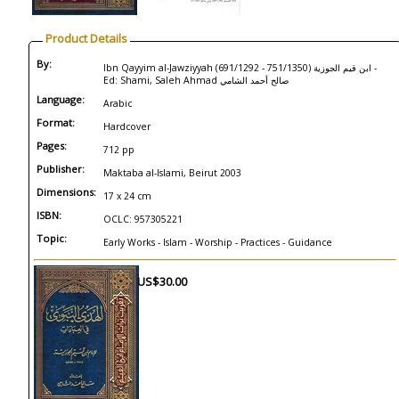
Product Details
By:
Ibn Qayyim al-Jawziyyah (691/1292 - 751/1350) ابن قيم الجوزية -
Ed: Shami, Saleh Ahmad صالح أحمد الشامي
Language:
Arabic
Format:
Hardcover
Pages:
712 pp
Publisher:
Maktaba al-Islami, Beirut 2003
Dimensions:
17 x 24 cm
ISBN:
OCLC: 957305221
Topic:
Early Works - Islam - Worship - Practices - Guidance
US$30.00