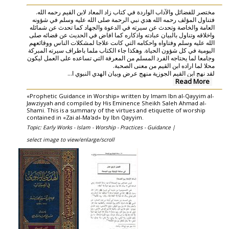
مختصر للفضائل والآداب الواردة في كتاب زاد المعاد لابن القيم رحمه الله.
فتناول المؤلف رحمه الله هدي نبي الرحمة صلى الله عليه وسلم في شؤونه
العامة والخاصة وتحدث عن سيرته في الدعوة والجهاد كما تحدث عن شمائله
واخلاقه وتناول بالبيان عبادته واذكاره كما افاض في الحديث عن قضائه صلى
الله عليه وسلم وفتاواه واحكامه التي كانت علاجا لمشكلات الناس ووقائعهم
اليومية في كل شؤون الحياة. وهكذا جاء الكتاب ملما باطراف سيرته المبركة
وجامعا لما يحتاجه الفرد المسلم من المعرفة التي تساعده على العمل ليكون
محلا لما اراده ابن القيم من معنى الصحبة.
...
لقد نهج ابن القيم الجوزية منهج عرض وبيان الهدي النبوي ا
Read More
«Prophetic Guidance in Worship» written by Imam Ibn al-Qayyim al-
Jawziyyah and compiled by His Eminence Sheikh Saleh Ahmad al-
Shami. This is a summary of the virtues and etiquette of worship
contained in «Zai al-Ma'ad» by Ibn Qayyim.
Topic: Early Works - Islam - Worship - Practices - Guidance |
select image to view/enlarge/scroll