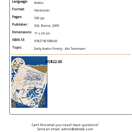
Language:
Arabic
Format:
Hardcover
Pages:
560 pp
Publisher:
DKI, Beirut, 2009
Dimensions:
17 x 24 cm
ISBN-13:
9782745108043
Topic:
Early Arabic Poetry - Abi Tammam
US$22.00
Can't find what you need? Have questions?
Send an email:
admin@alkitab.com