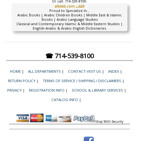
Or call:
714-539-8100.
alkitab.com الكتاب
Proud to Specialize In...
Arabic Books | Arabic Children Books | Middle East & Islamic
Books | Arabic Language Studies
Classical and Contemporary Islamic & Middle Eastern Studies |
English-Arabic & Arabic-English Dictionaries
☎ 714-539-8100
HOME
|
ALL DEPARTMENTS
|
CONTACT-VISIT US
|
INDEX
|
RETURN POLICY
|
TERMS OF SERVICE / SHIPPING / DISCLAIMERS
|
PRIVACY
|
REGISTRATION INFO
|
SCHOOL & LIBRARY SERVICES
|
CATALOG INFO
|
Shop With Security