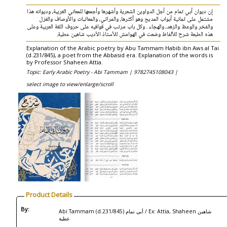
إن ديوان أبي تمام من أجل الدواوين الشعرية وأشهرها وأجمعها للمعاني الغريبة، وديوانه هذا
مشتمل على ثمانية أبواب المديح وهو أكثرها، والمراثي، والمعاتبات والأوصاف والغزل
والفخر والوعظ والزهد، والهجاء . وكل باب مرتب في قوافيه على حروف اللغة العربية وعلى
هذه الطبعة شرح للألفاظ وضعت في الهوامش للأستاذ الأديب شاهين عطية.
Explanation of the Arabic poetry by Abu Tammam Habib ibn Aws al Tai
(d.231/845), a poet from the Abbasid era. Explanation of the words is
by Professor Shaheen Attia.
Topic: Early Arabic Poetry - Abi Tammam |
9782745108043 |
select image to view/enlarge/scroll
Product Details
By:
Abi Tammam (d.231/845) أبي تمام / Ex: Attia, Shaheen شاهين
عطية