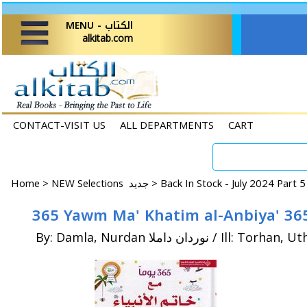
MENU - الكتاب
alkitab.com
CONTACT-VISIT US
ALL DEPARTMENTS
CART
Home
>
NEW Selections جديد >
Back In Stock - July 2024 Part 
By: Damla, Nurdan نوردان داملا / Ill: To