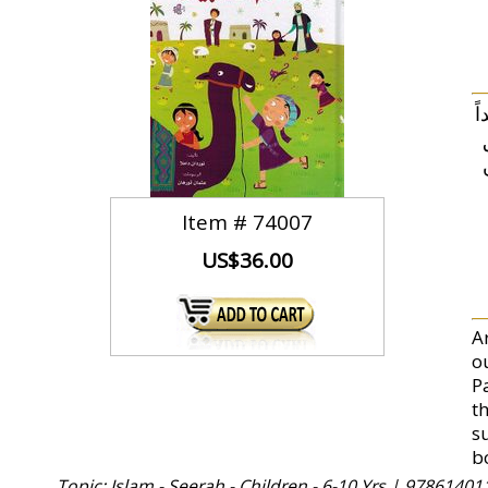
ً
Item #
74007
US$36.00
A
ou
P
t
su
b
Topic: Islam - Seerah - Children - 6-10 Yrs |
97861401