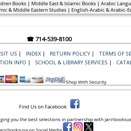
ldren Books | Middle East & Islamic Books | Arabic Lang
mic & Middle Eastern Studies | English-Arabic & Arabic-En
☎ 714-539-8100
SIT US
|
INDEX
|
RETURN POLICY
|
TERMS OF SE
TION INFO
|
SCHOOL & LIBRARY SERVICES
|
CATA
Shop With Security
Find Us on Facebook
ging you the best selections in partnership with
Jarirbooksus
 Jarirbooksusa on Social Media