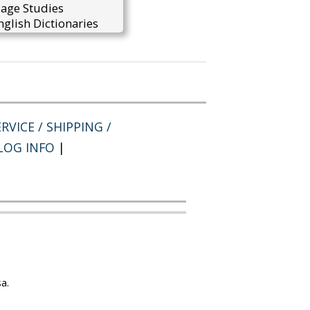
uage Studies
glish Dictionaries
RVICE / SHIPPING /
LOG INFO
|
a.