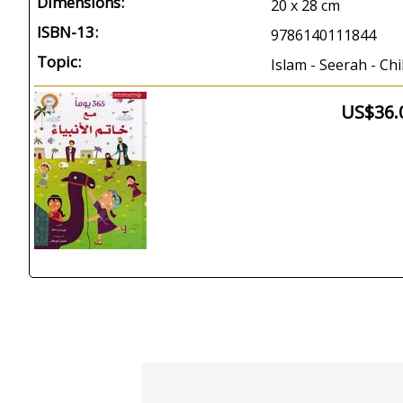
Dimensions:
20 x 28 cm
ISBN-13:
9786140111844
Topic:
Islam - Seerah - Chi
US$36.