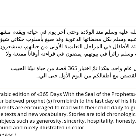
ه عليه وسلم منذ الولادة وحتى آخر يوم في حياته ويقدم مشهدا
ه عليه وسلم بكل محطاتها الدعوية وقد صيغ بأسلوب حكائي شيق
 الأطفال في المراحل التعليمية الأولى من حياتهم، سيشعرون
وسلم زائراً في بيوتهم، يمضون في قراءته أوقاتاً ممتعة ولا
تمّ إعداد الكتاب بحيث يمكن قراءته يومياً خلال عام واحد. هكذا تمّ اختيار 365 قصة من حياة نبيّنا الحبيب
...
لقصص مع أطفالكم من اليوم الأول حتى الي
rabic edition of «365 Days With the Seal of the Prophets» 
r beloved prophet (s) from birth to the last day of his li
arents are encouraged to read with their child daily to gu
he texts and new vocabulary. Stories are told chronologica
bjects such as generosity, sincerity, hospitality, honesty
ound and nicely illustrated in color.
11844 |