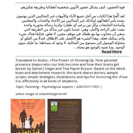
قوة الحضور- كيف يشكل حضور الأبوين شخصية أطفالنا وطريقة تفكيرهم
لقد ألَّفنا هذا الكتاب من أجل جميع الآباء والأمهات غير المثاليين الذين يهتمون
بشدة بأمر أطفالهم (وكذلك غير المثاليين من الأجداد والجدات والمعلمين
وأساتذة الجامعات وكل من يرعى أي طفل). ولدينا رسالة محورية واحدة
تبعث على الراحة والأمل، وهي: عندما تكون غير متأكد من الطريقة التي
ينبغي أن تتجاوب بها مع طفلك في موقف معين، لا تقلق، فدائمًا هناك شيء
واحد يمكنك فعله، وهذا الشيء هو الأفضل على الإطلاق. فبدلًا من القلق أو
محاولة الوصول إلى مستوى من المثالية، لا وجود له ببساطة؛ ما عليك سوى
...
الوجود. وما نعنيه بالوجود هو معناه
Read More
Translated to Arabic, «The Power of Showing Up: How parental
presence shapes who our kids become and how their brains get
wired» by Daniel J Siegel and Tina Payne Bryson. Based on the latest
brain and attachment research, this work shares stories, sample
scripts, simple strategies, illustrations, and tips for honoring the «Four
S's» effectively in all kinds of situations.
Topic: Parenting - Psychological aspects |
6281072117931 |
select image to view/enlarge/scroll