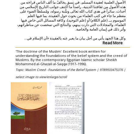
الأصول العلمية لعقيدة المسلم، في نسق يخالفُ ما ألف الناس قراءته من
هذه الأصول من ثقافتنا الدينية، راصداً ما اكتنف جوانب التاريخ الإسلامي من
أحداث، سائراً في هدي كتاب الله تعالى وسُّنة رسوله، ومُسلطاً الضوء على
معظم ما جاء في كتب العلماء من بحوث حول العقيدة، بما فيها العلم
الموسوم بــ (علم الكلام) أو (علم التوحيد)، وكافة المسائل التي خاض فيها
العلماء، والمجادلات التي دارت بينهم، والنتائج التي تمخضت عن مناظراتهم،
وأثر ذلك في إيمان العامة والخاصة.
...
وكل هذا الجهد يأتي من أجل بيان ما يعبر عنه بالعقيدة «أن الإسلام في
Read More
'The doctrine of the Muslim'. Excellent book written for
understanding the foundations of the belief system and the creed of
Muslims. By the contemporary Egyptian Islamic scholar Sheikh
Mohammed al-Ghazali al-Saqqa (1917–1996).
Topic: Muslim Creed - Foundations of the Belief System |
9789933475376 |
select image to view/enlarge/scroll