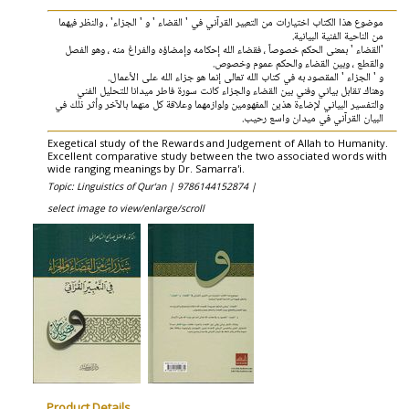
موضوع هذا الكتاب اختيارات من التعبير القرآني في ' القضاء ' و ' الجزاء' ، والنظر فيهما
من الناحية الفنية البيانية.
'القضاء ' بمعنى الحكم خصوصاً ، فقضاء الله إحكامه وإمضاؤه والفراغ منه ، وهو الفصل
والقطع ، وبين القضاء والحكم عموم وخصوص.
و ' الجزاء ' المقصود به في كتاب الله تعالى إنما هو جزاء الله على الأعمال.
وهناك تقابل بياني وفني بين القضاء والجزاء كانت سورة فاطر ميدانا للتحليل الفني
والتفسير البياني لإضاءة هذين المفهومين ولوازمهما وعلاقة كل منهما بالآخر وأثر ذلك في
البيان القرآني في ميدان واسع رحيب.
Exegetical study of the Rewards and Judgement of Allah to Humanity.
Excellent comparative study between the two associated words with
wide ranging meanings by Dr. Samarra'i.
Topic: Linguistics of Qur'an |
9786144152874 |
select image to view/enlarge/scroll
Product Details