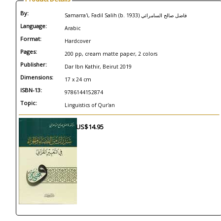
By:
Samarra'i, Fadil Salih (b. 1933) فاضل صالح السامرائي
Language:
Arabic
Format:
Hardcover
Pages:
200 pp, cream matte paper, 2 colors
Publisher:
Dar Ibn Kathir, Beirut 2019
Dimensions:
17 x 24 cm
ISBN-13:
9786144152874
Topic:
Linguistics of Qur'an
US$14.95