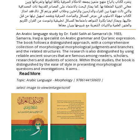
يتفرد الكتاب باتباع منهج متميز بجمعه الاحكام الصرفية بكافة ابوابها وتفرعاتها وبين
معاني الابنية المتعلقة بها .كما يمتاز البحث بالاعتماد على المصادر القديمة ذات المصداقية
والتي نالت شهرة بين القراء والدارسين والباحثين وطلاب العلم. ورغم كل ذاك فقد امتاز
الكتاب سهولة الاسلوب في عرض المسائل والمباحث الصرفية وبقصد تسهيل نيلها من قبل
طالبيها. ويمتاز ايضا بكثرة الشواهد باعتمادها كمسائل تطبيقية وتنوعت من القران الكريم
والمتون العلمية والابيات الشعرية مع شروحها وبيان معناها
An Arabic language study by Dr. Fadil Salih al-Samarra'i (b. 1933,
Samarra, Iraq) a specialist on Arabic grammar and Qur'anic expression.
The book follows a distinguished approach, with a comprehensive
collection of morphological morphological judgments and branches
and the related structures. The research is also distinguished by using
reliable ancient sources that are famous among readers, scholars,
researchers and students of science. Within those studies, the book is
distinguished by the ease of style in presenting morphological
questions and investigations. It aims...
Read More
Topic: Arabic Language - Morphology |
9786144150603 |
select image to view/enlarge/scroll