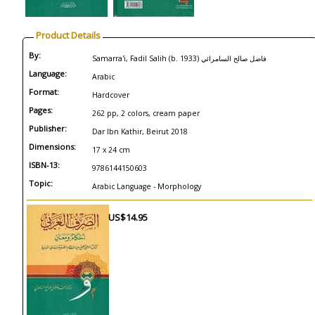
Product Details
By:
Samarra'i, Fadil Salih (b. 1933) فاضل صالح السامرائي
Language:
Arabic
Format:
Hardcover
Pages:
262 pp, 2 colors, cream paper
Publisher:
Dar Ibn Kathir, Beirut 2018
Dimensions:
17 x 24 cm
ISBN-13:
9786144150603
Topic:
Arabic Language - Morphology
US$14.95