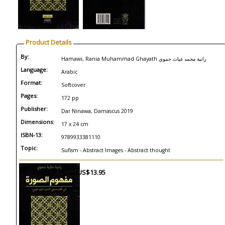
Product Details
By:
Hamawi, Rania Muhammad Ghayath رانية محمد غياث حموي
Language:
Arabic
Format:
Softcover
Pages:
172 pp
Publisher:
Dar Ninawa, Damascus 2019
Dimensions:
17 x 24 cm
ISBN-13:
9789933381110
Topic:
Sufism - Abstract Images - Abstract thought
US$13.95