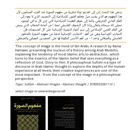
يسعى هذا البحث إذن إلى تقديم: نواة لنظرية عن مفهوم الصورة عند العرب المسلمين، لأن
هذا المفهوم هو الذي يفسر ميل معظم الفنون الإسلامية إلى التجريد، الذي لا يعود إلى
الفكر المادي الإغريقي، وانما إلى جوهر العقيدة الإسلامية التي ترى كل ما في الوجود
مجلى لله سبحانه وتعالى.واذا كان التصوف الفلسفي نمط ا من أنماط الخطاب الذي يسعى
في الفكر العربي الإسلامي إلى سبر أغوار التجربة الإنسانية على كل المستويات فإن
التجارب الإبداعية وهي من أهم - التجارب الإنسانية تتخذ من مفهوم الصورة بالمنظور
الفلسفي والعرفاني واحد ا - من أهم الأسس المكونة لها على الصعيدين المعرفي والمرجعي.
'The concept of image in the mind of Ibn Arabi, A research by Rania
Hamawi, presenting the nucleus of a theory among Arab Muslims,
explaining the tendency of most Islamic arts to abstraction...which
turns to the essence of the Islamic belief that sees everything as a
reflection of God, Glory to Him. If philosophical Sufism is a type of
discourse in Arab Islamic thought to explore the depths of the human
experience at all levels, then creative experiences are one of the
most important - from the concept of the image in a philosophical
perspective.
Topic: Sufism - Abstract Images - Abstract thought |
9789933381110 |
select image to view/enlarge/scroll