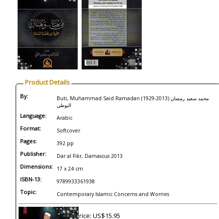
Product Details
By:
Buti, Muhammad Said Ramadan (1929-2013) محمد سعيد رمضان
البوطي
Language:
Arabic
Format:
Softcover
Pages:
392 pp
Publisher:
Dar al Fikr, Damascus 2013
Dimensions:
17 x 24 cm
ISBN-13:
9789933361938
Topic:
Contemporary Islamic Concerns and Worries
Price: US$15.95