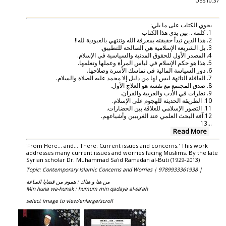
US$10.37
يحوي الكتاب على ما يلي:
1. كلمة .. بين يدي هذا الكتاب.
2. هذا الدين تبدأ حقيقته بمعرفة الله وتنتهي بالعبودية لله!!
3. بل الشريعة الإسلامية هي الصالحة للتطبيق.
4. المصدر الأول للحقوق المدنية والسياسية في الإسلام.
5. هذا هو حكم الإسلام في لباس المرأة وعملها وتعلمها.
6. دور السياسة المالية في تماسك الأسرة وصلاحها.
7. القافلة التائهة ليس لها من دليل إلا محمد عليه الصلاة والسلام.
8. صدق المجتمع مع نفسه هو العلاج الأول.
9. نظرات في الأدب والعربية والقرآن.
10. الطريقة الحديثة للهجوم على الإسلام.
11. التصور الإسلامي للعلاقة بين الحضارات.
12.آفة البحث العلمي عند الغربيين وأشياعهم.
13
...
Read More
'From Here... and... There: Current issues and concerns.' This work
addresses many current issues and worries facing Muslims. By the late
Syrian scholar Dr. Muhammad Sa'id Ramadan al-Buti (1929-2013)
Topic: Contemporary Islamic Concerns and Worries |
9789933361938 |
‏من هنا و هناك :‏ ‏هموم من قضايا الساعة
Min huna wa-hunak : humum min qadaya al-saʻah
select image to view/enlarge/scroll