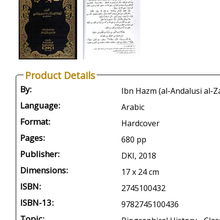
Product Details
By:
Language:
Arabic
Format:
Hardcover
Pages:
680 pp
Publisher:
DKI, 2018
Dimensions:
17 x 24 cm
ISBN:
2745100432
ISBN-13:
9782745100436
Topic: