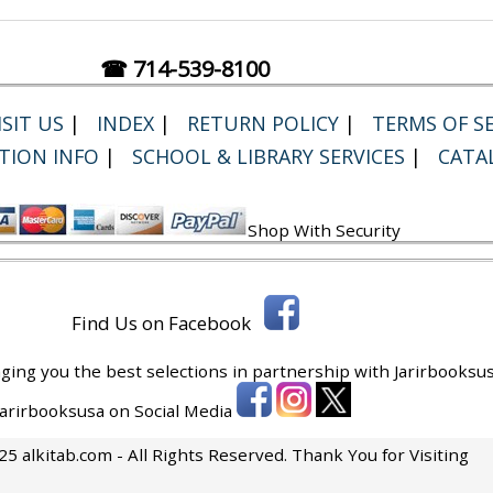
☎ 714-539-8100
SIT US
|
INDEX
|
RETURN POLICY
|
TERMS OF SE
TION INFO
|
SCHOOL & LIBRARY SERVICES
|
CATA
Shop With Security
Find Us on Facebook
ging you the best selections in partnership with
Jarirbooksus
 Jarirbooksusa on Social Media
5 alkitab.com - All Rights Reserved. Thank You for Visiting