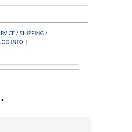
RVICE / SHIPPING /
LOG INFO
|
a.