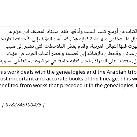
الكتاب من أوسع كتب النسب وأدقها، فقد استفاد المصنف ابن حزم من
ل واستخلص منها مادة كتابه هذا، كما أشار المؤلف إلى الأحداث التاريخ
مهرت فيها القبائل العربية، وقدم بعض الملاحظات التي تشير إلى سبب
ين عدنان وقحطان بالإضافة إلى قضاعة وحصر أنساب العرب في هؤلاء
، معتمدا على التوراة . فجاء كتابه جامعا في موضوعه، مانعا في أسلوبه
his work deals with the genealogies and the Arabian trib
ost important and accurate books of the lineage. This w
enefited from works that preceded it in the genealogies, 
e |
9782745100436 |