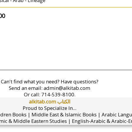
sical - Arab - Lineage
00
Can't find what you need? Have questions?
Send an email:
admin@alkitab.com
Or call:
714-539-8100.
alkitab.com الكتاب
Proud to Specialize In...
ldren Books | Middle East & Islamic Books | Arabic Lang
mic & Middle Eastern Studies | English-Arabic & Arabic-En