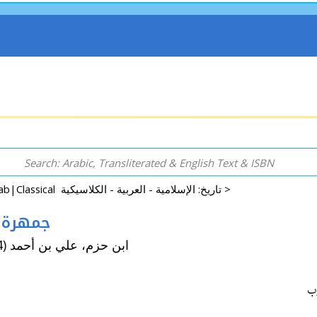
History: Islamic|Arab|Classical تاريخ: الإسلامية - العربية - الكلاسيكية >
جمهرة انساب الع
By: Ibn Hazm (al-Andalusi al-Zahiri, d. 456/1064) ابن حزم، علي بن أحمد