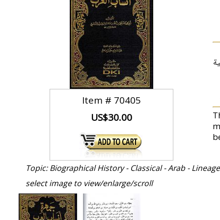
ية
Item #
70405
T
US$30.00
m
b
Topic: Biographical History - Classical - Arab - Lineag
select image to view/enlarge/scroll