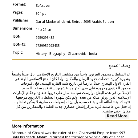
Format:
Softcover
Pages:
304 pp
Publisher:
Dar al-Madar al-Islami, Beirut, 2005 Arabic Edition
Dimensions:
14 x 21 cm
ISBN:
9959293432
ISBN-13:
9789959293435
Topic:
History - Biography - Ghaznevids - India
وصف المنتج
عد السلطان محمود الغزنوي واحداً من مشاهير التاريخ الإسلامي، نال صيتاً واسعاً
وشهرة كبيرة، تخطت حدود الزمان والمكان، وإذا كان الفتح الإسلامي للهند في
القرن الأول الهجري حدثاً عارضاً في تاريخ شبه القارة الهندية، فإن فتوحات
محمود الغزنوي وجهوده على مدى أكثر من عشرين سنة قد رسخت الوجود
الإسلامي في هذه البقاع، وأرست سياسة سار على دربها خلفاؤه وحكام الإمارات
الإسلامية الذين ورثوا ملكه من بعده. ولم تكن شهرة السلطان الغزنوي مرجعها
فتوحاته ونشاطاته الحربية فحسب، بل إن له إسهامات حضارية لا يمكن تجاهلها،
إذ جعل من عاصمته غزنة مركز إشعاع حضاري جذب العلماء والمفكرين من كل
مكان، حتى ضاهت...
Read More
More Information
Mahmud of Ghazni was the ruler of the Ghaznavid Empire from 997
until his death. Mahmud turned the former provincial city of Ghazni