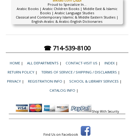
alkitab.com الكتاب
Proud to Specialize In...
Arabic Books | Arabic Children Books | Middle East & Islamic
Books | Arabic Language Studies
Classical and Contemporary Islamic & Middle Eastern Studies |
English-Arabic & Arabic-English Dictionaries
☎ 714-539-8100
HOME
|
ALL DEPARTMENTS
|
CONTACT-VISIT US
|
INDEX
|
RETURN POLICY
|
TERMS OF SERVICE / SHIPPING / DISCLAIMERS
|
PRIVACY
|
REGISTRATION INFO
|
SCHOOL & LIBRARY SERVICES
|
CATALOG INFO
|
Shop With Security
Find Us on Facebook