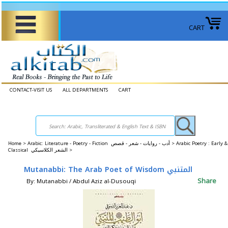
CART
CONTACT-VISIT US
ALL DEPARTMENTS
CART
Home
>
Arabic: Literature - Poetry - Fiction أدب - روايات - شعر - قصص >
Arabic Poetry : Early &
Classical الشعر الكلاسيكي >
Mutanabbi: The Arab Poet of Wisdom المتنبي
Share
By: Mutanabbi / Abdul Aziz al-Dusouqi