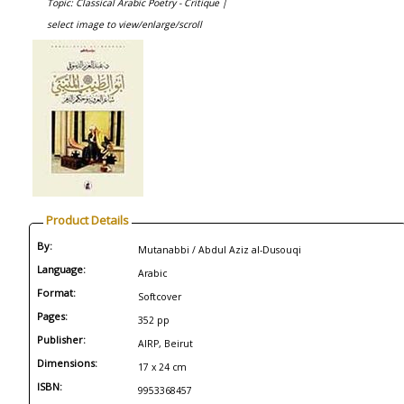
Topic: Classical Arabic Poetry - Critique |
select image to view/enlarge/scroll
Product Details
By:
Mutanabbi / Abdul Aziz al-Dusouqi
Language:
Arabic
Format:
Softcover
Pages:
352 pp
Publisher:
AIRP, Beirut
Dimensions:
17 x 24 cm
ISBN:
9953368457