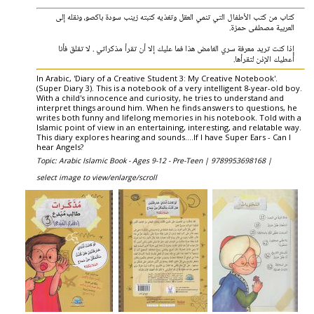
كتاب من كتب الأطفال التي تنمي العقل وتغذيه كتبته زينب سودة باكصو، ونقله إلى
العربية مصطفى حمزة.
إذا كنت تريد معرفة سري الغامض هذا فما عليك إلا أن تقرأ مذكراتي . لا تقلق فأنا
أعطيك الإذن لتقرأها.
In Arabic, 'Diary of a Creative Student 3: My Creative Notebook'.
(Super Diary 3). This is a notebook of a very intelligent 8-year-old boy.
With a child's innocence and curiosity, he tries to understand and
interpret things around him. When he finds answers to questions, he
writes both funny and lifelong memories in his notebook. Told with a
Islamic point of view in an entertaining, interesting, and relatable way.
This diary explores hearing and sounds....If I have Super Ears - Can I
hear Angels?
Topic: Arabic Islamic Book - Ages 9-12 - Pre-Teen |
9789953698168 |
select image to view/enlarge/scroll