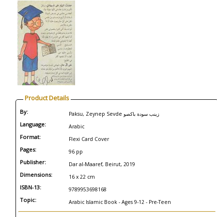
Product Details
By:
Paksu, Zeynep Sevde زينب سودة باكصو
Language:
Arabic
Format:
Flexi Card Cover
Pages:
96 pp
Publisher:
Dar al-Maaref, Beirut, 2019
Dimensions:
16 x 22 cm
ISBN-13:
9789953698168
Topic:
Arabic Islamic Book - Ages 9-12 - Pre-Teen