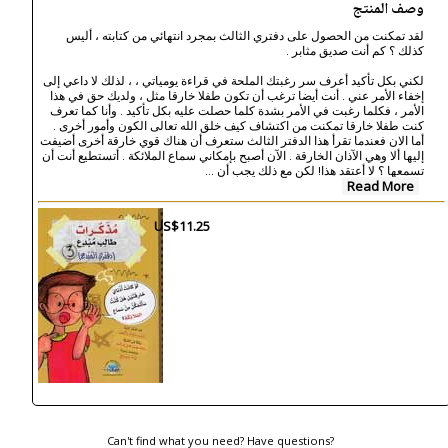
وصف المنتج
لقد تمكنت من الحصول على دفتري الثالث بمجرد انتهائي من كتابته ، أليس
كذلك ؟ كم أنت صديق مثابر .
لكني بكل تأكيد أعرف سر رغبتك الملحة في قراءة يومياتي ، ، لذلك لا داعي إلى
إخفاء الأمر عني . أنت أيضا ترغب أن تكون طفلا خارقا مثل ، ولديك حق في هذا
الأمر ، فكلما رغبت في الأمر بشدة كلما حصلت عليه بكل تأكيد . وأنا كما تعرف
كنت طفلا خارقا تمكنت من اكتشاف كيف خلق الله تعالى الكون وأمور أخرى .
أما الان فعندما تقرأ هذا الدفتر الثالث ستعرف أن هناك قوي خارقة أخرى أضيفت
إليها ألا وهي الآذان الخارقة . الآن أصبح بإمكاني سماع الملائكة . أتستطيع أنت أن
...
تسمعها ؟ لا أعتقد هذا! لكن مع ذلك يجب أن
Read More
US$11.25
Can't find what you need? Have questions?