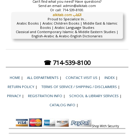
Can't find what you need? Have questions?
Send an email:
admin@alkitab.com
Or call:
714-539-8100.
alkitab.com الكتاب
Proud to Specialize In...
Arabic Books | Arabic Children Books | Middle East & Islamic
Books | Arabic Language Studies
Classical and Contemporary Islamic & Middle Eastern Studies |
English-Arabic & Arabic-English Dictionaries
☎ 714-539-8100
HOME
|
ALL DEPARTMENTS
|
CONTACT-VISIT US
|
INDEX
|
RETURN POLICY
|
TERMS OF SERVICE / SHIPPING / DISCLAIMERS
|
PRIVACY
|
REGISTRATION INFO
|
SCHOOL & LIBRARY SERVICES
|
CATALOG INFO
|
Shop With Security