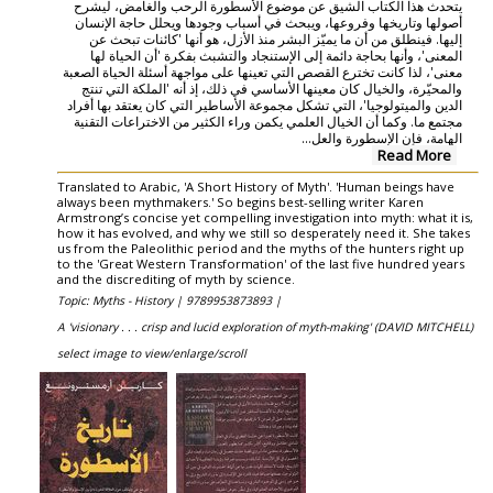
يتحدث هذا الكتاب الشيق عن موضوع الأسطورة الرحب والغامض، ليشرح
أصولها وتاريخها وفروعها، ويبحث في أسباب وجودها ويحلل حاجة الإنسان
إليها. فينطلق من أن ما يميّز البشر منذ الأزل، هو أنها 'كائنات تبحث عن
المعنى'، وأنها بحاجة دائمة إلى الإستنجاد والتشبث بفكرة 'أن الحياة لها
معنى'، لذا كانت تخترع القصص التي تعينها على مواجهة أسئلة الحياة الصعبة
والمحيّرة، والخيال كان معينها الأساسي في ذلك، إذ أنه 'الملكة التي تنتج
الدين والميتولوجيا'، التي تشكل مجموعة الأساطير التي كان يعتقد بها أفراد
مجتمع ما. وكما أن الخيال العلمي يكمن وراء الكثير من الاختراعات التقنية
الهامة، فإن الإسطورة والعل...
Read More
Translated to Arabic, 'A Short History of Myth'. 'Human beings have
always been mythmakers.' So begins best-selling writer Karen
Armstrong’s concise yet compelling investigation into myth: what it is,
how it has evolved, and why we still so desperately need it. She takes
us from the Paleolithic period and the myths of the hunters right up
to the 'Great Western Transformation' of the last five hundred years
and the discrediting of myth by science.
Topic: Myths - History |
9789953873893 |
A 'visionary . . . crisp and lucid exploration of myth-making' (DAVID MITCHELL)
select image to view/enlarge/scroll