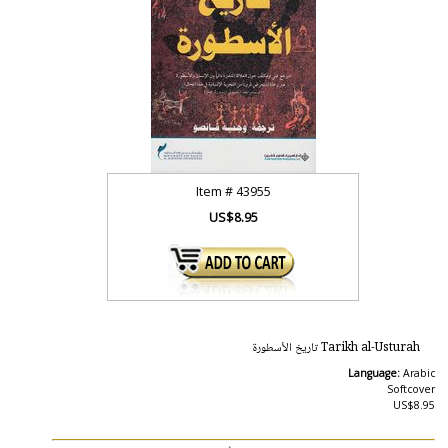
Item #
43955
US$8.95
Tarikh al-Usturah ‫تاريخ الأسطورة‬
Language:
Arabic
Softcover
US$8.95