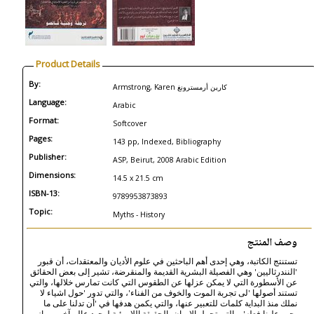
Product Details
By:
Armstrong, Karen كارين أرمسترونغ
Language:
Arabic
Format:
Softcover
Pages:
143 pp, Indexed, Bibliography
Publisher:
ASP, Beirut, 2008 Arabic Edition
Dimensions:
14.5 x 21.5 cm
ISBN-13:
9789953873893
Topic:
Myths - History
وصف المنتج
تستنتج الكاتبة، وهي إحدى أهم الباحثين في علوم الأديان والمعتقدات، أن قبور
'النندرثاليين' وهي الفصيلة البشرية القديمة والمنقرضة، تشير إلى بعض الحقائق
عن الأسطورة التي لا يمكن عزلها عن الطقوس التي كانت تمارس خلالها، والتي
تستند أصولها 'لى تجربة الموت والخوف من الفناء'، والتي تدور 'حول اشياء لا
نملك منذ البداية كلمات للتعبير عنها، والتي يكمن هدفها في 'أن تدلنا على ما
يجب علينا فعله'، والتي تحمل الإيمان بالحقيقة اللامرئية لوجود عالم آخر ومواز