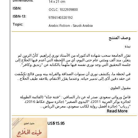
Dimensions:
14 x 21 cm
ISBN:
OCLC: 1022939800
ISBN-13:
9786140320192
Topic:
Arabic Fiction - Saudi Arabia
وصف المنتج
نبذة
تقرّر الجامعة سحب شهادة الدكتوراه من الأستاذ نوري إبراهيم. كأنّ الزمن لم
يتغيّر، منذ ألف ومئتي عام حتى اليوم، أي من اللحظة التي أعدم فيها الحلّاج إلى
جلسة التحقيق التي وجد نوري نفسه فيها متّهماً بالكتابة عن "زنديق وكافر".
في لحظة ما، يكتشف نوري أن سنوات الصداقة والقرابة بينه وبين فالح تكشّفت
عن حقد دفين أدّى إلى تدمير حياته. وعندما يقرّر الانتقام، يلاحقه طيف الحلّاج...
مقبول العلوي
قاصّ وروائي سعودي. صدر له عن دار الساقي : "فتنة جدّة" (القائمة الطويلة
لجائزة بوكر العربية 2011)، "البدوي الصغير" (جائزة سوق عكاظ 2016)،
...
"زرياب" (جائزة أفضل رواية لكاتب سعودي، معرض الرياض
Read More
US$15.95