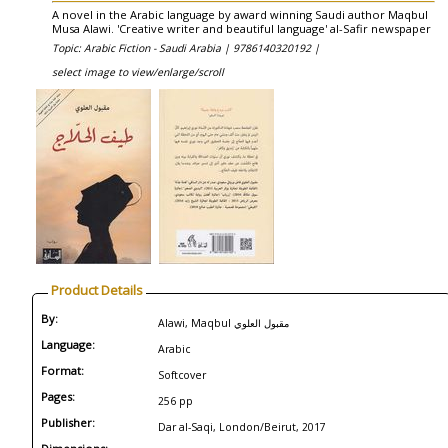
A novel in the Arabic language by award winning Saudi author Maqbul
Musa Alawi. 'Creative writer and beautiful language' al-Safir newspaper
Topic: Arabic Fiction - Saudi Arabia |
9786140320192 |
select image to view/enlarge/scroll
Product Details
By:
Alawi, Maqbul مقبول العلوي
Language:
Arabic
Format:
Softcover
Pages:
256 pp
Publisher:
Dar al-Saqi, London/Beirut, 2017