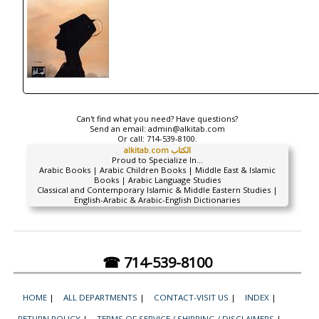
Can't find what you need? Have questions?
Send an email:
admin@alkitab.com
Or call:
714-539-8100.
alkitab.com الكتاب
Proud to Specialize In...
Arabic Books | Arabic Children Books | Middle East & Islamic
Books | Arabic Language Studies
Classical and Contemporary Islamic & Middle Eastern Studies |
English-Arabic & Arabic-English Dictionaries
☎ 714-539-8100
HOME
|
ALL DEPARTMENTS
|
CONTACT-VISIT US
|
INDEX
|
RETURN POLICY
|
TERMS OF SERVICE / SHIPPING / DISCLAIMERS
|