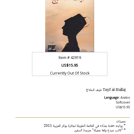
Item #
42919
US$15.95
Currently Out Of Stock
Tayf al-Hallaj طيف الحلاجّ
Language:
Arabic
Softcover
US$15.95
مميزات
* روايته «فتنة جدّة» في القائمة الطويلة لجائزة بوكر العربية 2011
* "كاتب مبدع ولغة جميلة" جريدة السفير