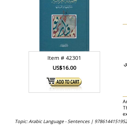
Item #
42301
ي
US$16.00
A
T
e
Topic: Arabic Language - Sentences |
9786144151952