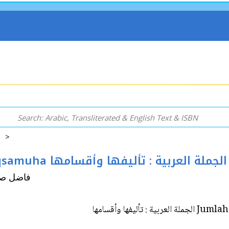
3 >
Jumlah al-Arabiyah : Ta'lifuha wa-Aqsamuha الجملة العربية : تأليفها وأقسامها
) فاضل صالح السامرائي
Jumlah al-Ar