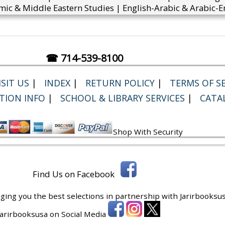
mic & Middle Eastern Studies | English-Arabic & Arabic-En
☎ 714-539-8100
SIT US
|
INDEX
|
RETURN POLICY
|
TERMS OF SE
TION INFO
|
SCHOOL & LIBRARY SERVICES
|
CATA
Shop With Security
Find Us on Facebook
ging you the best selections in partnership with
Jarirbooksus
 Jarirbooksusa on Social Media