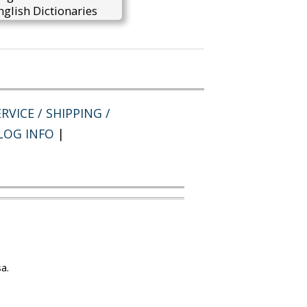
glish Dictionaries
RVICE / SHIPPING /
LOG INFO
|
a.