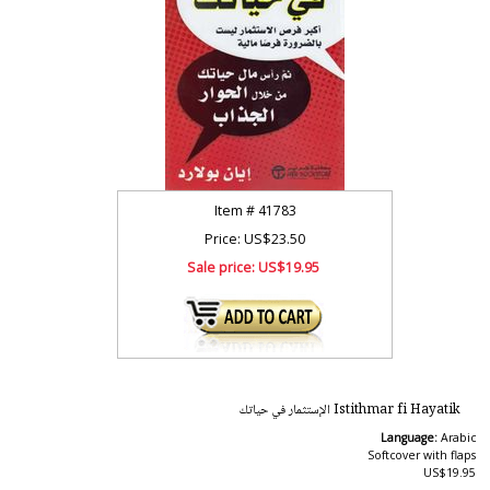
Item #
41783
Price: US$23.50
Sale price:
US$19.95
Istithmar fi Hayatik الإستثمار في حياتك
Language:
Arabic
Softcover with flaps
US$19.95