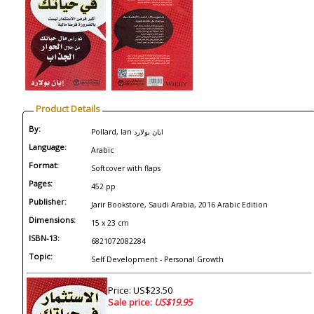
Product Details
By:
Pollard, Ian ‎ايان بولارد
Language:
Arabic
Format:
Softcover with flaps
Pages:
452 pp
Publisher:
Jarir Bookstore, Saudi Arabia, 2016 Arabic Edition
Dimensions:
15 x 23 cm
ISBN-13:
6821072082284
Topic:
Self Development - Personal Growth
Price: US$23.50
Sale price:
US$19.95