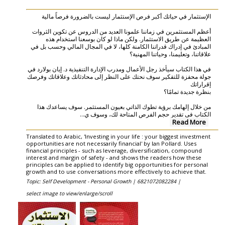
الإستثمار في حياتك أكبر فرص الإستثمار ليست بالضرورة فرصاً مالية
أعظم المستثمرين في زماننا علمونا العديد من الدروس عن تكوين الثروات
العظيمة عن طريق الاستثمار. ولكن ماذا لو كان بوسعنا استخدام هذه
المبادئ في إدراك قدراتنا الكامنة كلها، لا في المجال المالي وحسب بل في
علاقاتنا، وتعليمنا، وحياتنا المهنية؟
في هذا الكتاب سيأخذ رجل الأعمال ومدرب الإدارة التنفيذية د. إيان بولارد في
جولة محفزة للتفكير سوف نحتك على النظر إلى محادثاتك وعلاقاتك وفرصك
إقراراتك
بنظرة جديدة تمامًا؟
من خلال إلهامك برؤية تطوك الذاتي بعيون المستثمر. سوف يساعدك هذا
...
الكتاب في تقدير حجم الفرص المتاحة لك، وسوف ي
Read More
Translated to Arabic, 'Investing in your life : your biggest investment
opportunities are not necessarily financial' by Ian Pollard. Uses
financial principles - such as leverage, diversification, compound
interest and margin of safety - and shows the readers how these
principles can be applied to identify big opportunities for personal
growth and to use conversations more effectively to achieve that.
Topic: Self Development - Personal Growth |
6821072082284 |
select image to view/enlarge/scroll