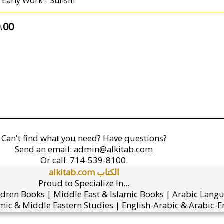
Early Work - Sufism
.00
Can't find what you need? Have questions?
Send an email:
admin@alkitab.com
Or call:
714-539-8100.
alkitab.com الكتاب
Proud to Specialize In...
ldren Books | Middle East & Islamic Books | Arabic Lang
mic & Middle Eastern Studies | English-Arabic & Arabic-En