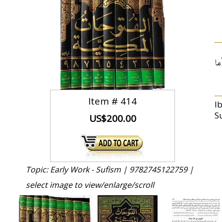
ا
Item #
414
I
S
US$200.00
Topic: Early Work - Sufism |
9782745122759 |
select image to view/enlarge/scroll