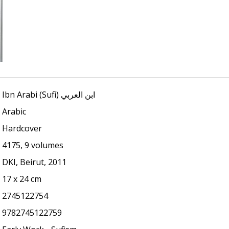
Ibn Arabi (Sufi) ابن العربي
Arabic
Hardcover
4175, 9 volumes
DKI, Beirut, 2011
17 x 24 cm
2745122754
9782745122759