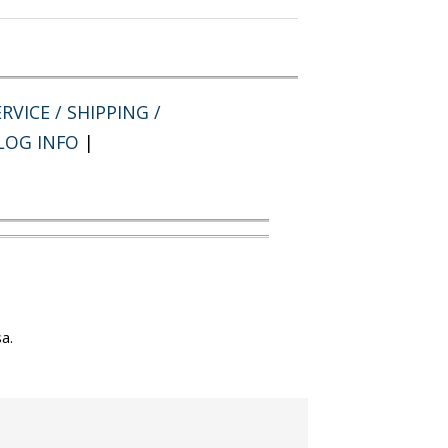
RVICE / SHIPPING /
LOG INFO
|
a.