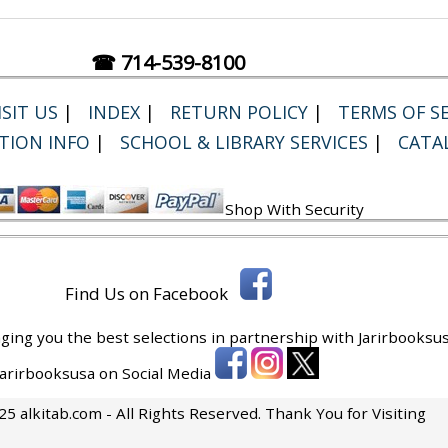
☎ 714-539-8100
SIT US
|
INDEX
|
RETURN POLICY
|
TERMS OF SE
TION INFO
|
SCHOOL & LIBRARY SERVICES
|
CATA
Shop With Security
Find Us on Facebook
ging you the best selections in partnership with
Jarirbooksus
 Jarirbooksusa on Social Media
5 alkitab.com - All Rights Reserved. Thank You for Visiting