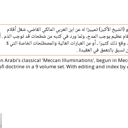
الشيخ الأكبر) تمييزا له عن ابن العربي المالكي القاضي، شغل أقلام
مقام عظيم يوجب المدح، ولما ورد في كتبه من شطحات قد توجب الذم . أم
ع ذلك كثيرا ـ أو من العبارات العالية والمصطلحات الخاصة التي لا
ب أن تسبق بالتعمق في العقيدة
bn Arabi's classical 'Meccan Illuminations', begun in Mec
ufi doctrine in a 9 volume set. With editing and index 