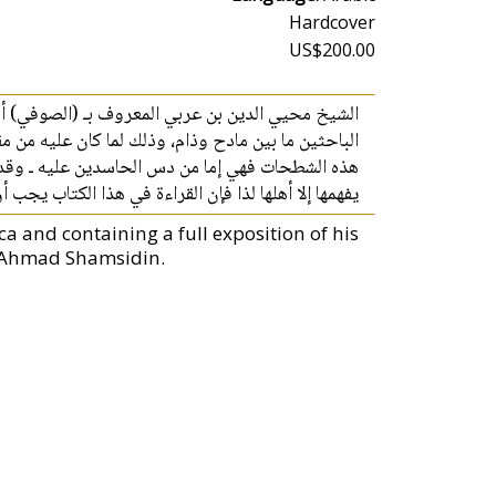
Hardcover
US$200.00
الشيخ محيي الدين بن عربي المعروف بـ (الصوفي) أو (
الباحثين ما بين مادح وذام، وذلك لما كان عليه من 
هذه الشطحات فهي إما من دس الحاسدين عليه ـ وقد وق
يفهمها إلا أهلها لذا فإن القراءة في هذا الكتاب يج .
ca and containing a full exposition of his
by Ahmad Shamsidin.