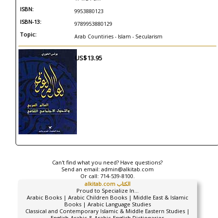
ISBN:
9953880123
ISBN-13:
9789953880129
Topic:
Arab Countiries - Islam - Secularism
US$13.95
Can't find what you need? Have questions?
Send an email:
admin@alkitab.com
Or call:
714-539-8100.
alkitab.com الكتاب
Proud to Specialize In...
Arabic Books | Arabic Children Books | Middle East & Islamic
Books | Arabic Language Studies
Classical and Contemporary Islamic & Middle Eastern Studies |
English-Arabic & Arabic-English Dictionaries