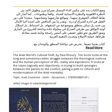
وضع الكتاب يده على مكمن الداء المتمثل بصراع مرير وطويل الامد بين
النظرة اللاهوتية والنظرة الانسانية للحياة , واقعا وطموحات , كما أشار الى
نقاط الخلاف الجوهري بينهما , ومواقع تعارضهما وتصادمهما , مشددا على دور
العقل في ادارة الصراع او درئه . وبقدر ما بين التناقض على اشده أحيا الآمال
من جديد ,بل تمكن بمنطق وموضوعية من استفهام , بل استنباط , بل استلال
أوجه التوافق بين طرفي الصراع في محاولة جادة وناجحة للخروج من المأزق
وشق الطريق نحو تطور حقيقي على أسس راسخة وثابتة تعتمد معادلة
طرفاها, عملية الاصلاح وتحديث الذهنية العربية .
...
كتاب يعنينا جميعا , يحرض في دواخلنا المنطق والوجدان مع
Read More
The Arab World's Cultural Shift, by Paul Khoury. The book looks at the
long and sometimes bitter struggle between the theological outlook
and the human perception of life, reality and aspirations. It looks at
the issues logically and objectively, in trying to build synergies
between the parties to the conflict, paving a path to reform and
modernization of the Arab mentality.
Topic: Arab Countiries - Islam - Secularism |
9789953880129 |
select image to view/enlarge/scroll