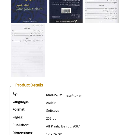
Product Details
By:
Khoury, Paul بولس خوري
Language:
Arabic
Format:
Softcover
Pages:
203 pp
Publisher:
All Prints, Beirut, 2007
Dimensions:
17 x 24 cm