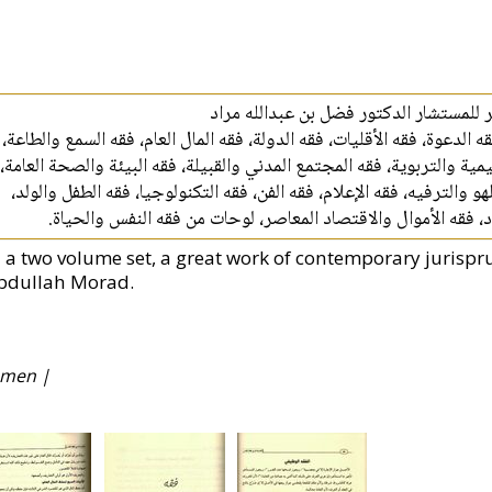
 للمستشار الدكتور فضل بن عبدالله مراد
ه الدعوة، فقه الأقليات، فقه الدولة، فقه المال العام، فقه السمع والطاعة
مية والتربوية، فقه المجتمع المدني والقبيلة، فقه البيئة والصحة العامة
هو والترفيه، فقه الإعلام، فقه الفن، فقه التكنولوجيا، فقه الطفل والولد
هاد، فقه الأموال والاقتصاد المعاصر، لوحات من فقه النفس والحياة
n a two volume set, a great work of contemporary jurisp
bdullah Morad.
Yemen |