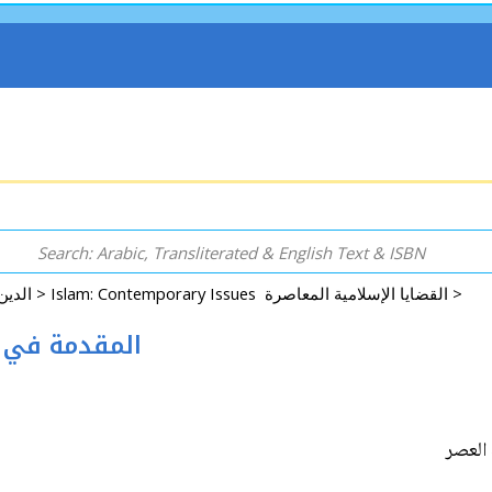
Islam: Contemporary Issues القضايا الإسلامية المعاصرة >
Arabic: Religion - Spirituality - Islam الدين - الروحانية - الإسلام >
-Asr المقدمة في فقه العصر