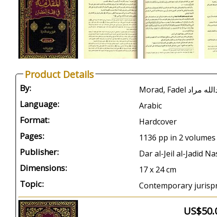
Product Details
By:
Morad, Fadel د
Language:
Arabic
Format:
Hardcover
Pages:
1136 pp in 2 volumes
Publisher:
Dar al-Jeil al-Jadid 
Dimensions:
17 x 24 cm
Topic:
Contemporary jurispr
US$50.