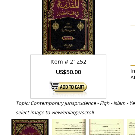
Item #
21252
I
US$50.00
A
Topic: Contemporary jurisprudence - Fiqh - Islam - 
select image to view/enlarge/scroll