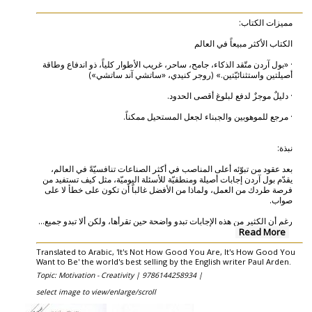
مميزات الكتاب:
الكتاب الأكثر مبيعاً في العالم
· «بول آردن متّقد الذكاء، جامح، ساحر، غريب الأطوار كلياً، ذو اندفاع وطاقة
أصيلتين واستثنائيّتين.» (روجر كنيدي، «ساتشي آند ساتشي»)
· دليلٌ موجزٌ لدفع لبلوغ أقصى الحدود.
· مرجع للموهوبين والجبناء لجعل المستحيل ممكناً.
نبذة:
بعد عقود من تبوّئه أعلى المناصب في أكثر الصناعات تنافسيّةً في العالم،
يقدّم بول آردن إجابات أصيلة ومنطقيّة للأسئلة اليوميّة، مثل كيف تستفيد من
فرصة طردك من العمل، ولماذا من الأفضل غالباً أن تكون على خطأ لا على
صواب.
...
رغم أن الكثير من هذه الإجابات تبدو واضحة حين تقرأها، ولكن ألا تبدو جميع
Read More
Translated to Arabic, 'It's Not How Good You Are, It's How Good You
Want to Be' the world's best selling by the English writer Paul Arden.
Topic: Motivation - Creativity |
9786144258934 |
select image to view/enlarge/scroll