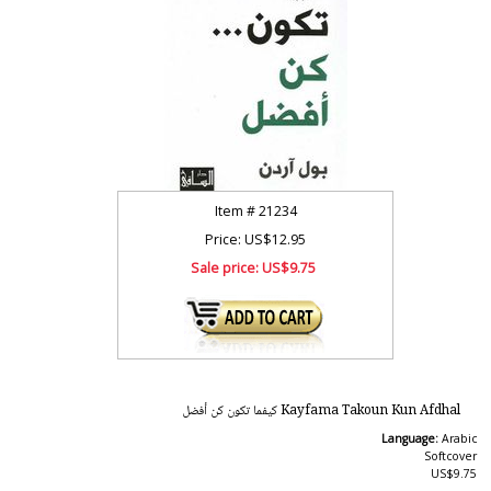
Item #
21234
Price: US$12.95
Sale price:
US$9.75
Kayfama Takoun Kun Afdhal كيفما تكون كن أفضل
Language:
Arabic
Softcover
US$9.75