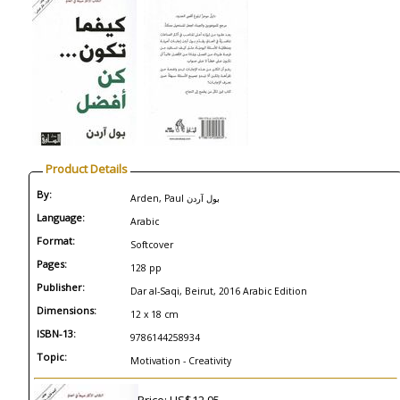
Product Details
By:
Arden, Paul بول آردن
Language:
Arabic
Format:
Softcover
Pages:
128 pp
Publisher:
Dar al-Saqi, Beirut, 2016 Arabic Edition
Dimensions:
12 x 18 cm
ISBN-13:
9786144258934
Topic:
Motivation - Creativity