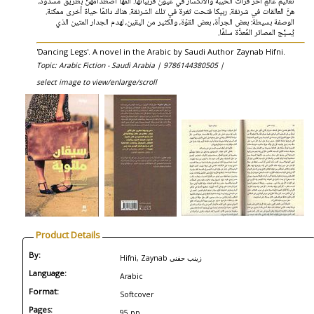
تعاليم عالمٍ آخر قرأت الخيبة والانكسار في عيون قريباتها. آلمها اصطدامهنَّ بطريق مسدود،
هنَّ العالقات في شرنقة. ربيكا فتحت ثغرة في تلك الشرنقة. هناك دائمًا حياة أخرى ممكنة.
الوصفة بسيطة: بعض الجرأة، بعض القوّة، والكثير من اليقين، لهدم الجدار المتين الذي
يُسيِّج المصائر المُعدَّة سلفًا.
'Dancing Legs'. A novel in the Arabic by Saudi Author Zaynab Hifni.
Topic: Arabic Fiction - Saudi Arabia |
9786144380505 |
select image to view/enlarge/scroll
Product Details
By:
Hifni, Zaynab زينب حفني
Language:
Arabic
Format:
Softcover
Pages:
95 pp