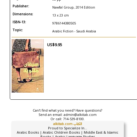
Publisher:
Nawfal Group, 2014 Edition
Dimensions:
13 x 23 cm
ISBN-13:
9786144380505
Topic:
Arabic Fiction - Saudi Arabia
US$9.95
Can't find what you need? Have questions?
Send an email:
admin@alkitab.com
Or call:
714-539-8100.
alkitab.com الكتاب
Proud to Specialize In...
Arabic Books | Arabic Children Books | Middle East & Islamic
Books | Arabic Language Studies