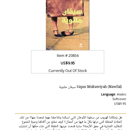
Item #
20856
US$9.95
Currently Out Of Stock
Siqan Multawiyah (Nawfal) سيقان ملتوية
Language:
Arabic
Softcover
US$9.95
هل بإمكاننا الهروب من سطوة الأوطان التي تسكننا وتلاحقنا مهما ابتعدنا عنها؟ من تلك
الخلايا المثقَلة التي نرثها بكلّ ما فيها من أحمال؟ كيف نخلع عن أكتافنا وصيّة الخنوع
للتقاليد الضاربة في عمق الأزمنة؟ سارة فتحت عينيها. الطفلة التي شاء حظّها أن تتشرّب