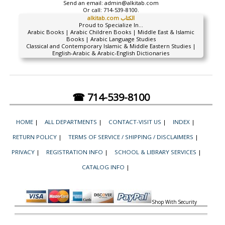
Send an email:
admin@alkitab.com
Or call:
714-539-8100.
alkitab.com الكتاب
Proud to Specialize In...
Arabic Books | Arabic Children Books | Middle East & Islamic
Books | Arabic Language Studies
Classical and Contemporary Islamic & Middle Eastern Studies |
English-Arabic & Arabic-English Dictionaries
☎ 714-539-8100
HOME
|
ALL DEPARTMENTS
|
CONTACT-VISIT US
|
INDEX
|
RETURN POLICY
|
TERMS OF SERVICE / SHIPPING / DISCLAIMERS
|
PRIVACY
|
REGISTRATION INFO
|
SCHOOL & LIBRARY SERVICES
|
CATALOG INFO
|
Shop With Security