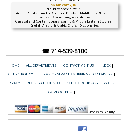
Or call:
714-539-8100.
alkitab.com الكتاب
Proud to Specialize In...
Arabic Books | Arabic Children Books | Middle East & Islamic
Books | Arabic Language Studies
Classical and Contemporary Islamic & Middle Eastern Studies |
English-Arabic & Arabic-English Dictionaries
☎ 714-539-8100
HOME
|
ALL DEPARTMENTS
|
CONTACT-VISIT US
|
INDEX
|
RETURN POLICY
|
TERMS OF SERVICE / SHIPPING / DISCLAIMERS
|
PRIVACY
|
REGISTRATION INFO
|
SCHOOL & LIBRARY SERVICES
|
CATALOG INFO
|
Shop With Security