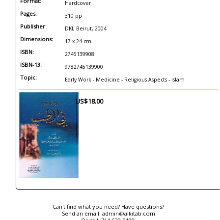
Format:
Hardcover
Pages:
310 pp
Publisher:
DKI, Beirut, 2004
Dimensions:
17 x 24 cm
ISBN:
2745139908
ISBN-13:
9782745139900
Topic:
Early Work - Medicine - Religious Aspects - Islam
US$18.00
Can't find what you need? Have questions?
Send an email:
admin@alkitab.com