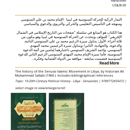
Hardcover
US$28.00
الثمار الزكية للحركة السنوسية في ليبيا : الإمام محمد بن علي السنوسي
ومنهجه في التأسيس التعليمي والحركي والتربوي والدعوي والسياسي
هذا الكتاب هو السابع في سلسلة "صفحات من التاريخ الإسلامي في الشمال
الإفريقي" للمؤلف ويتحدث عن الحركة السنوسية في ليبيا وهو مكون من
ثلاثة أجزاء، الأول: يتناول سيرة الزعيم محمد بن علي السنوسي الذاتية،
والدعوية، والجهادية، الثاني/ ويتناول سيرة الزعيمين محمد المهدي
السنوسي، واحمد الشريف السنوسي باعتبارهما إمامين من أئمة الدعوة
السنوسية، فأما سيرة الإمام محمد المهدي السنوسي الزعيم الثاني للدعوة
...
السنوسية فتضمنت مبايعته - مواقفه من الدولة العثمانية وفكرة
Read More
The history of the Senussi Islamic Movement in Libya, by historian Ali
Muhammad Sallabi (1960-). Includes bibliographical references.
Topic: 19-20th Century Political History - Libya - Senussites |
9789772655472 |
select image to view/enlarge/scroll