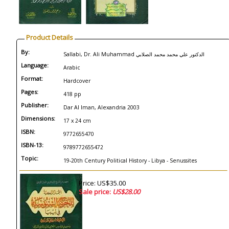
Product Details
By:
Sallabi, Dr. Ali Muhammad الدكتور علي محمد محمد الصلابي
Language:
Arabic
Format:
Hardcover
Pages:
418 pp
Publisher:
Dar Al Iman, Alexandria 2003
Dimensions:
17 x 24 cm
ISBN:
9772655470
ISBN-13:
9789772655472
Topic:
19-20th Century Political History - Libya - Senussites
Price: US$35.00
Sale price:
US$28.00