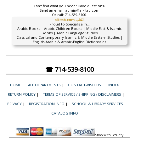
Can't find what you need? Have questions?
Send an email:
admin@alkitab.com
Or call:
714-539-8100.
alkitab.com الكتاب
Proud to Specialize In...
Arabic Books | Arabic Children Books | Middle East & Islamic
Books | Arabic Language Studies
Classical and Contemporary Islamic & Middle Eastern Studies |
English-Arabic & Arabic-English Dictionaries
☎ 714-539-8100
HOME
|
ALL DEPARTMENTS
|
CONTACT-VISIT US
|
INDEX
|
RETURN POLICY
|
TERMS OF SERVICE / SHIPPING / DISCLAIMERS
|
PRIVACY
|
REGISTRATION INFO
|
SCHOOL & LIBRARY SERVICES
|
CATALOG INFO
|
Shop With Security