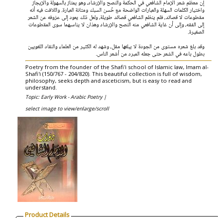
إن معظم شعر الإمام الشافعي في الحكمة والنصح والإرشاد، وهو يمتاز بالسهولة والإيجاز
واختيار الكلمات السهلة والعبارات الواضحة مع حُسن السبك ومتانة العبارة. واللافت فيه أنه
مقطوعات لا قصائد، فلم ينظم الشافعي قصائد طويلة، ولعل ذلك يعود إلى عزوفه عن الشعر
إلى الفقه، وإلى أن غاية الشافعي منه النصح والإرشاد وهذان لا يناسبهما سوى المقطوعات
الصغيرة.
وقد بلغ شعره مستوى من الجودة لا يبلغها مقل، وشهد له الكثير من العلماء والنقاد اللغويين
بطول باعه في الشعر حتى جعله المبرد من أشعر الناس.
Poetry from the founder of the Shafi'i school of Islamic law, Imam al-
Shafi'i (150/767 - 204/820). This beautiful collection is full of wisdom,
philosophy, seeks depth and asceticism, but is easy to read and
understand.
Topic: Early Work - Arabic Poetry |
select image to view/enlarge/scroll
Product Details