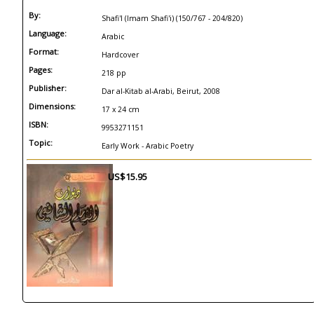
By:
Shafi'I (Imam Shafi'i) (150/767 - 204/820)
Language:
Arabic
Format:
Hardcover
Pages:
218 pp
Publisher:
Dar al-Kitab al-Arabi, Beirut, 2008
Dimensions:
17 x 24 cm
ISBN:
9953271151
Topic:
Early Work - Arabic Poetry
US$15.95