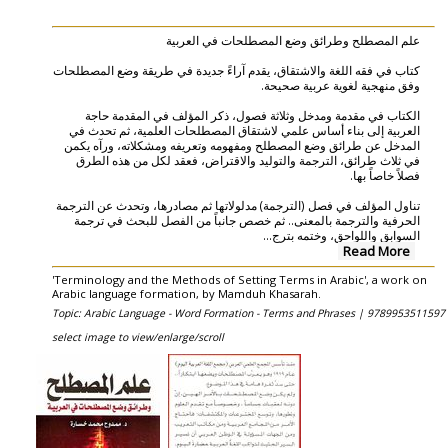
علم المصطلح وطرائق وضع المصطلحات في العربية
كتاب في فقه اللغة والاشتقاق، يقدم آراءً جديدة في طريقة وضع المصطلحات
وفق منهجية لغوية عربية صحيحة.
الكتاب في مقدمة ومدخل وثلاثة فصول، ذكر المؤلف في المقدمة حاجة
العربية إلى بناء أساس علمي لاشتقاق المصطلحات العلمية، ثم تحدث في
المدخل عن طرائق وضع المصطلح ومفهومه وتعريفه ومشكلاته، ورآه يكمن
في ثلاث طرائق، الترجمة والتوليد والاقتراض، فعقد لكل من هذه الطرق
فصلاً خاصاً بها.
تناول المؤلف في فصل (الترجمة) مدلولاتها ثم مصادرها، وتحدث عن الترجمة
الحرفية والترجمة بالمعنى.. ثم خصص جانباً من الفصل للبحث في ترجمة
...
السوابق واللواحق، وختمه بترج
Read More
'Terminology and the Methods of Setting Terms in Arabic', a work on
Arabic language formation, by Mamduh Khasarah.
Topic: Arabic Language - Word Formation - Terms and Phrases |
9789953511597
select image to view/enlarge/scroll