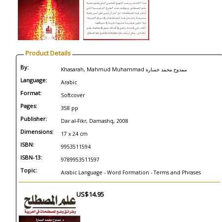
Product Details
By:
Khasarah, Mahmud Muhammad ممدوح محمد خسارة
Language:
Arabic
Format:
Softcover
Pages:
358 pp
Publisher:
Dar al-Fikr, Damashq, 2008
Dimensions:
17 x 24 cm
ISBN:
9953511594
ISBN-13:
9789953511597
Topic:
Arabic Language - Word Formation - Terms and Phrases
US$14.95